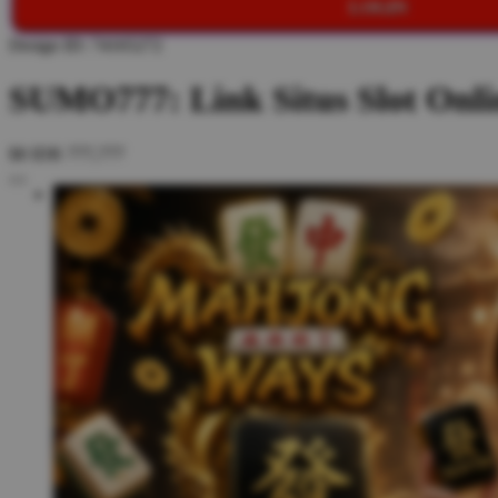
LOGIN
Design ID: 74165272
SUMO777: Link Situs Slot Onli
$8
IDR 777,777