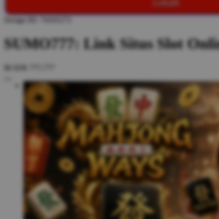
LOGIN
Design ID: 74165272
SUMO777: Link Situs Slot Onli
$8
IDR 777,777