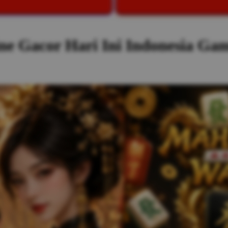
ne Gacor Hari Ini Indonesia Ga