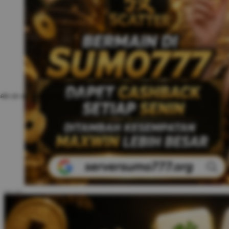
ate an account to favorite this design!