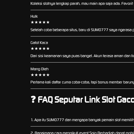
Koleksi slotnya lengkap parah, mau main apa saja ada. Favorit
Hulk
★★★★★
Setelah coba beberapa situs, baru di SUMO777 saya ngerasa pe
Gatot Kaca
★★★★★
Dari sisi keamanan saya puas banget. Akun terasa aman dan tid
Mang Oleh
★★★★★
Pertama kali daftar cuma coba-coba, tapi bonus member baruny
❓ FAQ Seputar Link Slot Gaco
1. Apa itu SUMO777 dan mengapa banyak pemain slot memili
2. Bagaimana cara mengikuti event Spin Berhadiah dapat mob