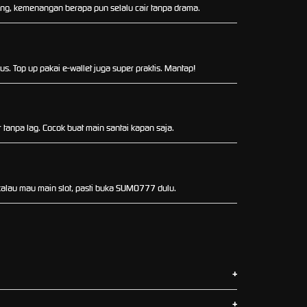
nang, kemenangan berapa pun selalu cair tanpa drama.
. Top up pakai e-wallet juga super praktis. Mantap!
 tanpa lag. Cocok buat main santai kapan saja.
kalau mau main slot, pasti buka SUMO777 dulu.