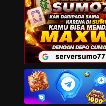
ha****6
IDR
4,018,500.00
Mahjong Wins 3 – Black
Scatter
ta****9
IDR
3,762,100.00
Mahjong Wins 3 – Black
Scatter
ci****0
IDR
3,518,650.00
Starlight Princess Super Scatter