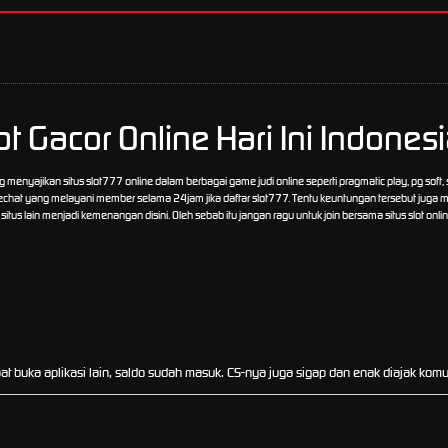
lot Gacor Online Hari Ini Indo
ng menyajikan situs slot777 online dalam berbagai game judi online seperti pragmatic play, pg so
ivechat yang melayani member selama 24jam jika daftar slot777. Tentu keuntungan tersebut juga
us lain menjadi kemenangan disini. Oleh sebab itu jangan ragu untuk join bersama situs slot online
uka aplikasi lain, saldo sudah masuk. CS-nya juga sigap dan enak diajak komunik