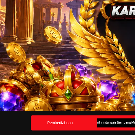
SUMO777 : Link Situs Slot Gacor Online Hari Ini Indonesia Gampang Menang
Pemberitahuan
S