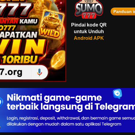
Panduan i
Pindai kode QR
untuk Unduh
Android APK