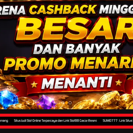
itus Judi Slot Online Terpercaya dan Link Slot88 Gacor Resmi
SUMO777 : Link Situs Slot Gacor 