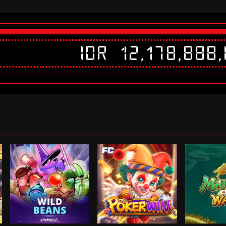
IDR 12,178,888