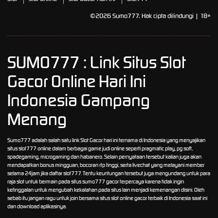
©2026 Sumo777. Hak cipta dilindungi | 18+
SUMO777 : Link Situs Slot
Gacor Online Hari Ini
Indonesia Gampang
Menang
Sumo777 adalah salah satu link
Slot Gacor
hari ini ternama di Indonesia yang menyajikan
situs slot777 online dalam berbagai game judi online seperti pragmatic play, pg soft,
spadegaming, microgaming dan habanero. Selain pernyataan tersebut kalian juga akan
mendapatkan bonus mingguan, bocoran rtp tinggi, serta livechat yang melayani member
selama 24jam jika daftar slot777. Tentu keuntungan tersebut juga mengundang untuk para
raja slot untuk bermain pada situs sumo777 gacor terpercaya karena tidak ingin
ketinggalan untuk mengubah kekalahan pada situs lain menjadi kemenangan disini. Oleh
sebab itu jangan ragu untuk join bersama situs slot online gacor terbaik di Indonesia saat ini
dan download aplikasinya.