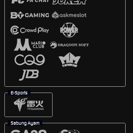
E-Sports
Sabung Ayam