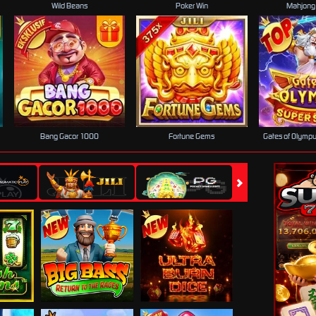
Wild Beans
Poker Win
Mahjong
Bang Gacor 1000
Fortune Gems
Gates of Olympu