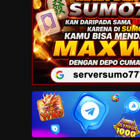
ha****6
IDR
4,018,500.00
Mahjong Wins 3 – Black
Scatter
ta****9
IDR
3,762,100.00
Mahjong Wins 3 – Black
Scatter
ci****0
IDR
3,518,650.00
Starlight Princess Super Scatter