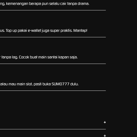
nang, kemenangan berapa pun selalu cair tanpa drama.
. Top up pakai e-wallet juga super praktis. Mantap!
 tanpa lag. Cocok buat main santai kapan saja.
kalau mau main slot, pasti buka SUMO777 dulu.