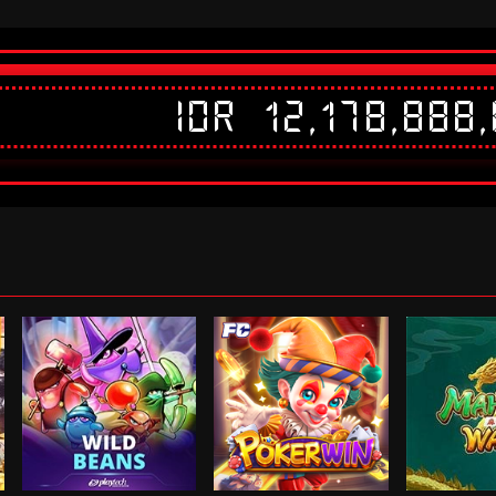
IDR 12,178,888