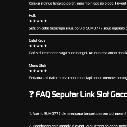
Koleksi slotnya lengkap parah, mau main apa saja ada. Favorit
Hulk
★★★★★
Setelah coba beberapa situs, baru di SUMO777 saya ngerasa pe
Gatot Kaca
★★★★★
Dari sisi keamanan saya puas banget. Akun terasa aman dan tid
Mang Oleh
★★★★★
Pertama kali daftar cuma coba-coba, tapi bonus member baruny
❓ FAQ Seputar Link Slot Gaco
1. Apa itu SUMO777 dan mengapa banyak pemain slot memili
2. Bagaimana cara mengikuti event Spin Berhadiah dapat mob