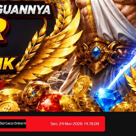
Online Hari Ini Indonesia Gampang Menang
Sen, 24-Nov-2026 14.19.09
Situs Judi Slot Online Terpercaya dan Link Slot88 G