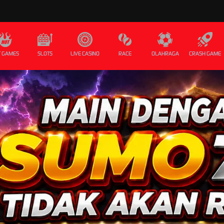
T GAMES
SLOTS
LIVE CASINO
RACE
OLAHRAGA
CRASH GAME