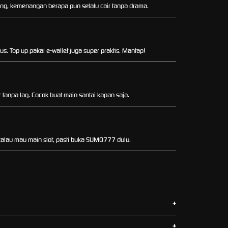
nang, kemenangan berapa pun selalu cair tanpa drama.
. Top up pakai e-wallet juga super praktis. Mantap!
 tanpa lag. Cocok buat main santai kapan saja.
kalau mau main slot, pasti buka SUMO777 dulu.