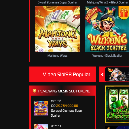
Sweet Bonanza Super Scatter
Mahjong Wins 3 – Black Scatter
Mahjong Ways
Wukong - Black Scatter
Video Slot88 Popular
PEMENANG MESIN SLOT ONLINE
ra****8
IDR
29,764,900.00
Gates of Olympus Super
Scatter
di****3