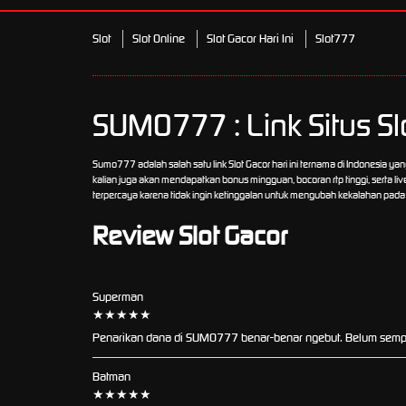
Slot
Slot Online
Slot Gacor Hari Ini
Slot777
SUMO777 : Link Situs S
Sumo777 adalah salah satu link
Slot Gacor
hari ini ternama di Indonesia ya
kalian juga akan mendapatkan bonus mingguan, bocoran rtp tinggi, serta l
terpercaya karena tidak ingin ketinggalan untuk mengubah kekalahan pada sit
Review Slot Gacor
Superman
★★★★★
Penarikan dana di SUMO777 benar-benar ngebut. Belum sempat b
Batman
★★★★★