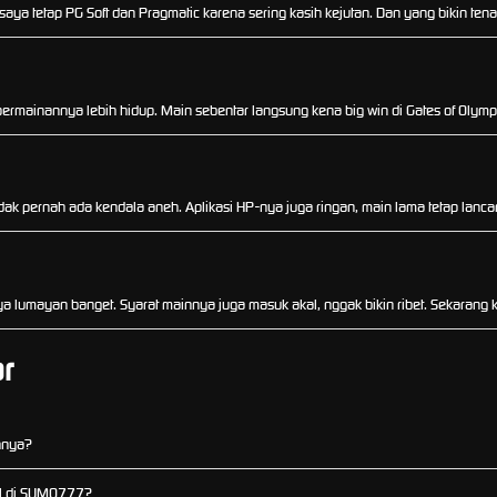
 saya tetap PG Soft dan Pragmatic karena sering kasih kejutan. Dan yang bikin te
rmainannya lebih hidup. Main sebentar langsung kena big win di Gates of Olympus
ak pernah ada kendala aneh. Aplikasi HP-nya juga ringan, main lama tetap lancar
a lumayan banget. Syarat mainnya juga masuk akal, nggak bikin ribet. Sekarang 
r
hnya?
il di SUMO777?