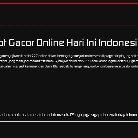
lot Gacor Online Hari Ini Indo
ng menyajikan situs slot777 online dalam berbagai game judi online seperti pragmatic play, pg so
ivechat yang melayani member selama 24jam jika daftar slot777. Tentu keuntungan tersebut juga
us lain menjadi kemenangan disini. Oleh sebab itu jangan ragu untuk join bersama situs slot online
uka aplikasi lain, saldo sudah masuk. CS-nya juga sigap dan enak diajak komunik