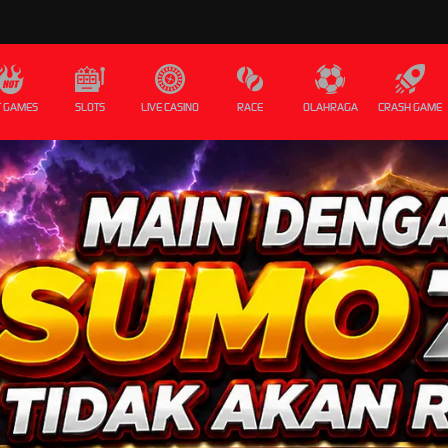
T GAMES
SLOTS
LIVE CASINO
RACE
OLAHRAGA
CRASH GAME