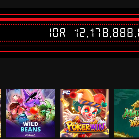
IDR 12,178,888