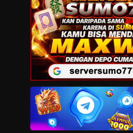
ha****6
IDR
4,018,500.00
Mahjong Wins 3 – Black
Scatter
ta****9
IDR
3,762,100.00
Mahjong Wins 3 – Black
Scatter
ci****0
IDR
3,518,650.00
Starlight Princess Super Scatter