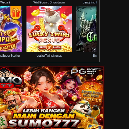
 Ways 2
Wild Bounty Showdown
Laughing Buddha Nexus
s Super Scatter
Lucky Twins Nexus
The Crypt