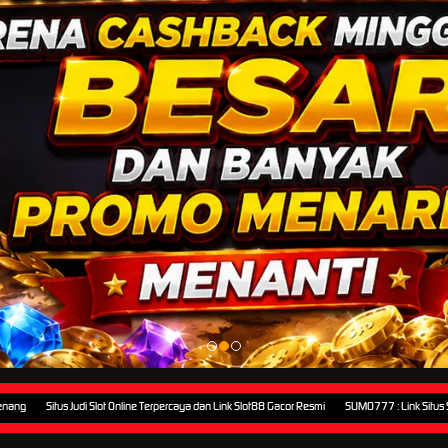
itus Judi Slot Online Terpercaya dan Link Slot88 Gacor Resmi
SUMO777 : Link Situs Slot Gacor 