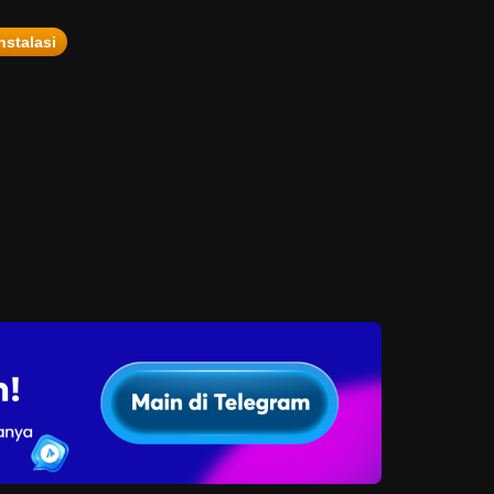
nstalasi