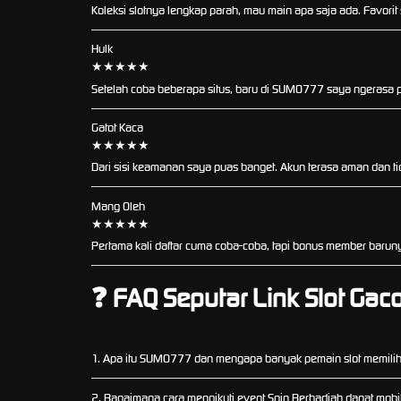
Koleksi slotnya lengkap parah, mau main apa saja ada. Favorit
Hulk
★★★★★
Setelah coba beberapa situs, baru di SUMO777 saya ngerasa pe
Gatot Kaca
★★★★★
Dari sisi keamanan saya puas banget. Akun terasa aman dan tid
Mang Oleh
★★★★★
Pertama kali daftar cuma coba-coba, tapi bonus member baruny
❓ FAQ Seputar Link Slot Gaco
1. Apa itu SUMO777 dan mengapa banyak pemain slot memili
2. Bagaimana cara mengikuti event Spin Berhadiah dapat mob