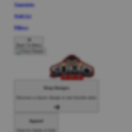
Tapestries
Wall Art
Pillows
Back To Menu
Shop Designs
Discover a classic design or new favorite artist
Apparel
Shop for Adults & Kids