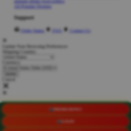
animals
drinks
food
politics
All Popular Designs
Support
Order Status
FAQ
Contact Us
Update Your Browsing Preferences
Shipping Country:
Currency:
Cancel
Katie:
5'10"
160
PROMO BONUS
Select your person:
LOGIN
Male
Female