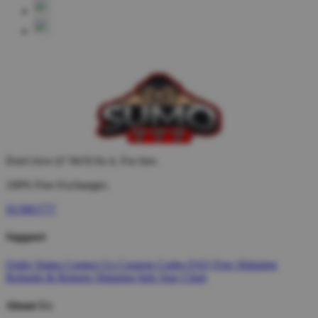
Don't love it? We'll fix it. For free.
100% Free Exchanges.
SUMO777
Support
Order Status
Contact Us
Coupon Codes
FAQ
Free Shipping
Refunds & Returns
Shipping Info
Size Chart
About Us