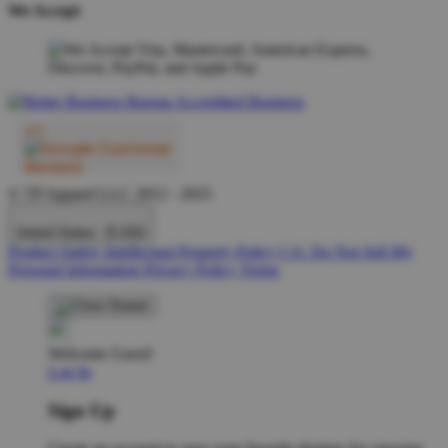
We Accept
© TP Apparel LLC 2012 - 2025
United States - $ USD
Product Safety
Intellectual Property Policy
CA: Do Not Sell My
Personal Information
Privacy Policy
Terms
Welcome Guest!
Log In
Sign Up