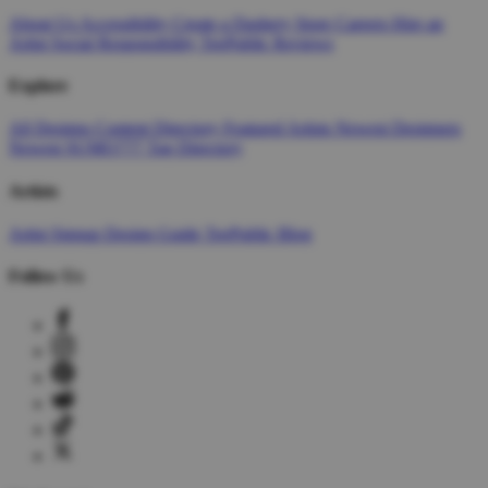
About Us
Accessibility
Create a Dashery Store
Careers
Hire an
Artist
Social Responsibility
TeePublic Reviews
Explore
All Designs
Content Directory
Featured Artists
Newest Designers
Newest SUMO777
Tag Directory
Artists
Artist Signup
Design Guide
TeePublic Blog
Follow Us