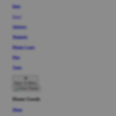
Hats
New!
Stickers
Magnets
Phone Cases
Pins
Totes
Back To Menu
Home Goods
Mugs