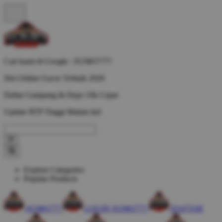
Cari kami di Google : SUMO777!
Slot Online Gacor Terbaik 2026
Daftar Gampang & Depo 10k Cepat
Update RTP Tinggi Malam Ini!
Explore Categories
Popular Products
SUMO777
LOGIN SUMO777
DAFTAR