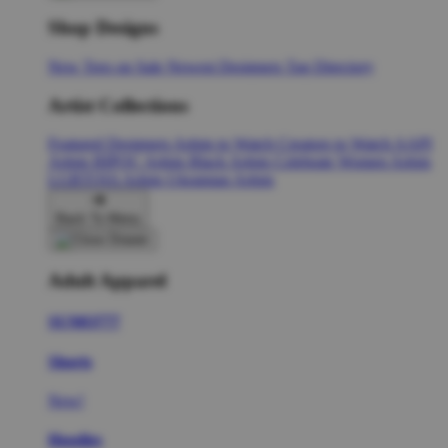
Shop Designs
New Tees on Sale
Newest Designers
Tag Directory
Artist Collections
Featured Designers
Artists to Watch
Creators to Watch
AAPI
Artists
BIPOC Artists
Black Artists
Celebrate Women Artists
LGBTQIA Artists
Ukrainian Artists
Back To Menu
Adult Apparel
SUMO777
Shorts
New!
Hoodies