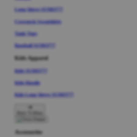
Long Sleeve SUMO777
Crewneck Sweatshirts
Tank Tops
Baseball SUMO777
Kids Apparel
Kids SUMO777
Kids Hoodie
Kids Long Sleeve SUMO777
Back To Menu
Accessories