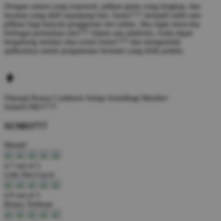
Dengan sistem yang responsif, pilihan game yang lengkap, dan
layanan yang aktif sepanjang hari, Sumo777 menjadi salah satu
pilihan bagi banyak penggemar slot online. Jika ingin mencoba
berbagai permainan slot777 dalam satu platform, Anda dapat
bergabung melalui situs resmi Sumo777 dan mengunduh
aplikasinya untuk pengalaman bermain yang lebih praktis.
Nikmati
Bonus Cashback Setiap Senin
Bagi Member
Setia
SUMO777!
SUMO777
Murah!
4.7 out of 5
Link Slot Gacor
4.9 out of 5
Bonus Terbesar