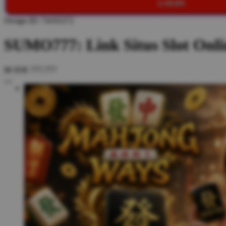
LOGIN
Design ID: 74165272
SUMO777: Link Situs Slot Onli
$8
IDR 777,777