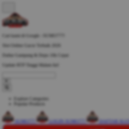
Cari kami di Google : SUMO777!
Slot Online Gacor Terbaik 2026
Daftar Gampang & Depo 10k Cepat
Update RTP Tinggi Malam Ini!
Explore Categories
Popular Products
SUMO777
LOGIN SUMO777
DAFTAR SLO