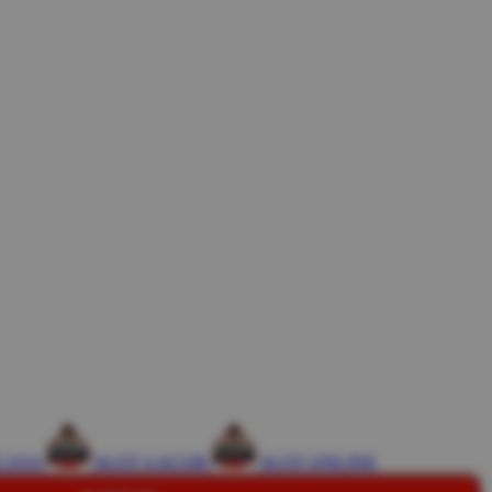
CAYA
SLOT GACOR
SLOT ONLINE