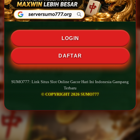
LOGIN
DAFTAR
SUMO777: Link Situs Slot Online Gacor Hari Ini Indonesia Gampang
Terbaru
© COPYRIGHT 2026 SUMO777