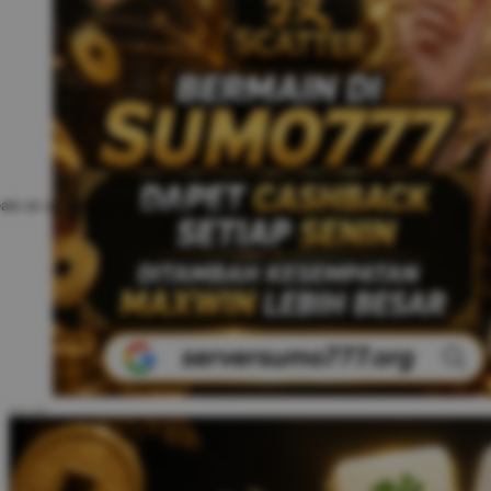
ate an account to favorite this design!