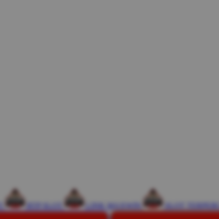
T
RTP SLOT
LINK MAXWIN
SLOT TERPER