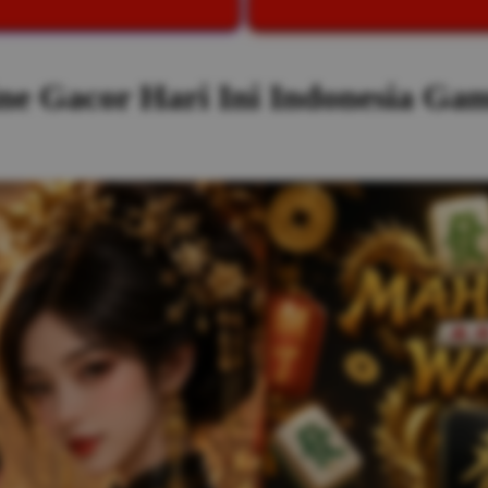
ne Gacor Hari Ini Indonesia Ga