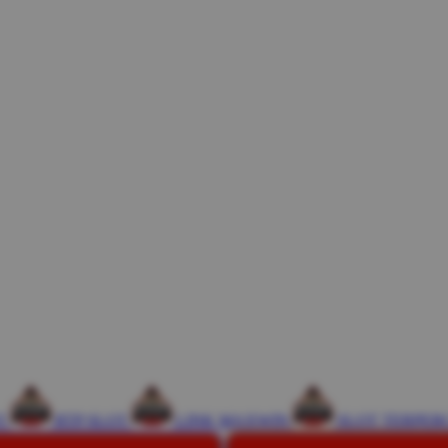
T
RTP SLOT
LINK MAXWIN
SLOT TERPER