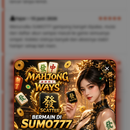
lancar tanpa lemot.
Fajar • 15 Juni 2026
Menurutku SUMO777 gampang banget dipakai, mulai
dari daftar akun sampai masuk ke game semuanya
simpel. Koleksi slotnya banyak dan aksesnya stabil
hampir setiap kali main.
Raka • 12 Juni 2026
Yang bikin betah di SUMO777 itu loading gamenya cepat
dan websitenya ringan. Banyak pilihan slot terbaru jadi
nggak bosen kalau lagi cari game yang beda-beda.
Yudha • 09 Juni 2026
Sejauh ini pengalaman pakai SUMO777 oke sih.
Navigasinya gampang dipahami, login cepat, dan
update game slotnya lumayan rutin jadi selalu ada
pilihan baru buat dicoba.