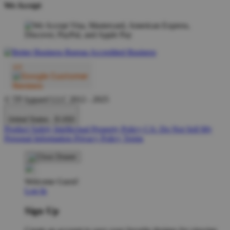
We Accept
© TP Apparel LLC 2012 - 2025
United States - $ USD
Product Safety
Intellectual Property Policy
CA: Do Not Sell My
Personal Information
Privacy Policy
Terms
Welcome Guest!
Log In
Sign Up