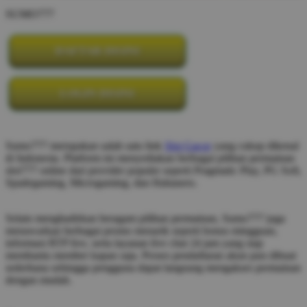
SUMO777
DAFTAR DISINI
LOGIN DISINI
Sumo777 merupakan salah satu link
Slot Gacor
yang cukup dikenal
di Indonesia. Platform ini menyediakan berbagai pilihan permainan
slot777 online dari provider populer seperti Pragmatic Play, PG Soft,
Spadegaming, Microgaming, dan Habanero.
Selain menghadirkan beragam pilihan permainan, Sumo777 juga
menawarkan berbagai promo menarik seperti bonus mingguan,
informasi RTP live, serta layanan live chat 24 jam yang siap
membantu member kapan saja. Proses pendaftaran akun pun dibuat
sederhana sehingga pengguna dapat langsung mengakses permainan
dengan mudah.