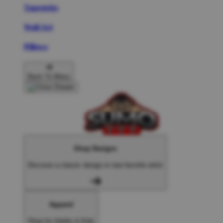
Tapestries
Wall Art
Pillows
Back To Menu
Shop Designs
Discover a classic design or new favorite artist
Apparel
Shop for Adults & Kids