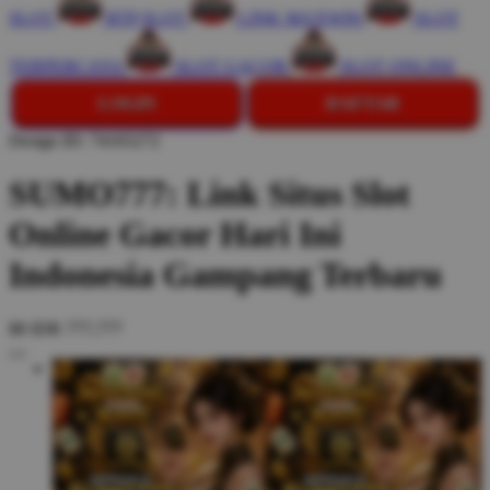
SLOT
RTP SLOT
LINK MAXWIN
SLOT
TERPERCAYA
SLOT GACOR
SLOT ONLINE
LOGIN
DAFTAR
Design ID: 74165272
SUMO777: Link Situs Slot
Online Gacor Hari Ini
Indonesia Gampang Terbaru
$8
IDR 777,777