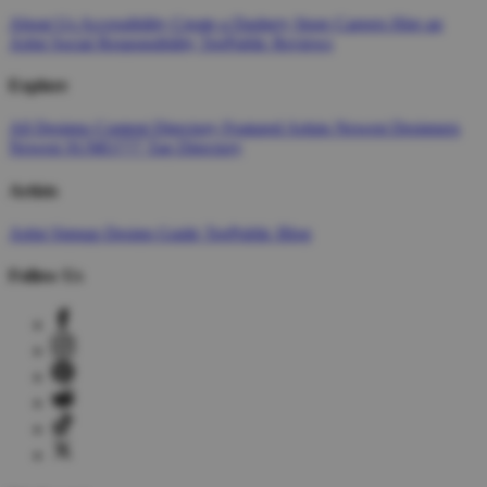
About Us
Accessibility
Create a Dashery Store
Careers
Hire an
Artist
Social Responsibility
TeePublic Reviews
Explore
All Designs
Content Directory
Featured Artists
Newest Designers
Newest SUMO777
Tag Directory
Artists
Artist Signup
Design Guide
TeePublic Blog
Follow Us