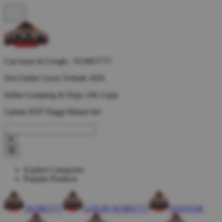
Cari kami di Google : SUMO777!
Slot Online Gacor Terbaik 2026
Daftar Gampang & Depo 10k Cepat
Update RTP Tinggi Malam Ini!
Explore Categories
Popular Products
SUMO777
LOGIN SUMO777
DAFTAR