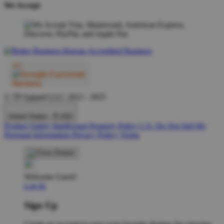
We Accept
© TP Apparel LLC 2012 - 2025
United States - $ USD
Product Safety
Intellectual Property Policy
CA: Do Not Sell My
Personal Information
Privacy Policy
Terms
Welcome Guest!
Log In
Sign Up