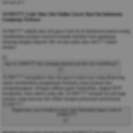
4.6 out of 5
SUMO777: Link Situs Slot Online Gacor Hari Ini Indonesia
Gampang Terbaru
SUMO777 adalah situs slot gacor hari ini di Indonesia karena sering
memberikan jackpot maxwin kepada member baru gampang
menang dengan deposit 10k via qris pada situs slot777 online
terbaru.
Apa itu SUMO777 dan mengapa banyak pemain slot memilihnya?
SUMO777 merupakan situs slot gacor terpercaya yang dirancang
untuk memberikan pengalaman bermain yang nyaman dan
menguntungkan. Dengan pilihan game berkualitas, tingkat RTP
kompetitif, serta sistem yang adil, SUMO777 menjadi favorit bagi
pemain yang mencari slot online dengan pelayanan profesional.
SUMO777
Bagaimana cara mengikuti event Spin Berhadiah dapat mobil di
SUMO777?
Member hanya perlu masuk ke akun SUMO777 lalu menuju