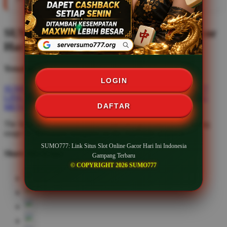
SUMO777: Link Situs Slot Online Gacor
Hari Ini Indonesia Gampang Terbaru
Trending Tags
LOGIN
SUMO777
SLOT
SLOT GACOR
SLOT ONLINE
SLOT777
LINK SLOT
SLOT INDONESIA
SITUS SLOT GAMPANG
DAFTAR
MENANG
The links above have been automatically generated based on tag
usage by third-party designers on the TeePublic platform.
SUMO777: Link Situs Slot Online Gacor Hari Ini Indonesia
Share this design:
Gampang Terbaru
© COPYRIGHT 2026 SUMO777