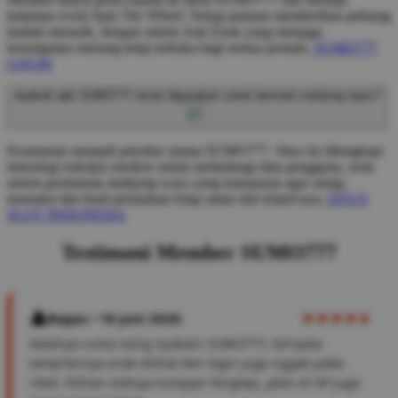
halaman event Spin The Wheel. Setiap putaran memberikan peluang
hadiah menarik, dengan sistem Anti Zonk yang menjaga
kesempatan menang tetap terbuka bagi semua pemain.
SUMO777
LOGIN
Apakah apk SUMO777 aman digunakan untuk bermain mahjong ways?
Keamanan menjadi prioritas utama SUMO777. Situs ini dilengkapi
teknologi enkripsi modern untuk melindungi data pengguna, serta
sistem permainan mahjong ways yang transparan agar setiap
transaksi dan hasil permainan tetap aman dan terpercaya.
SITUS
SLOT INDONESIA
Testimoni Member SUMO777
Bagas • 18 Juni 2026
Awalnya cuma iseng nyobain SUMO777, ternyata
tampilannya enak dilihat dan login juga nggak pakai
ribet. Pilihan slotnya lumayan lengkap, jalan di HP juga