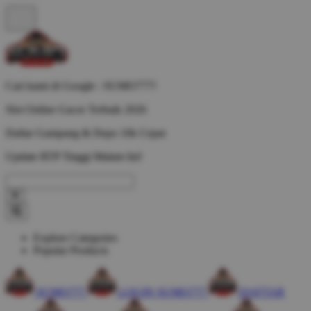
Cari kami di Google : SUMO777!
Slot Online Gacor Terbaik 2026
Daftar Gampang & Depo 10k Cepat
Update RTP Tinggi Malam Ini!
Explore Categories
Popular Products
SUMO777
LOGIN SUMO777
DAFTAR