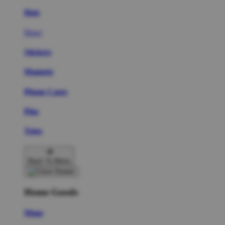
Hats
New!
Stickers
Magnets
Phone Cases
Pins
Totes
Back To Menu
Home Goods
Mugs