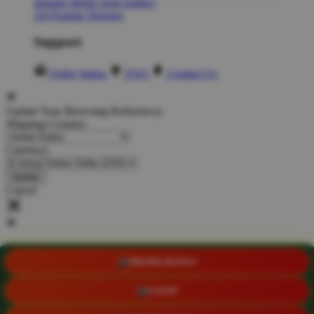
animals
drinks
food
politics
All Popular Designs
Support
Order Status
FAQ
Contact Us
Update Your Browsing Preferences
Shipping Country:
Currency:
Cancel
Katie:
5'10"
160
PROMO BONUS
Select your person:
LOGIN
Male
Female