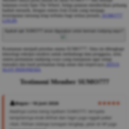
halaman event Spin The Wheel. Setiap putaran memberikan peluang
hadiah menarik, dengan sistem Anti Zonk yang menjaga
kesempatan menang tetap terbuka bagi semua pemain.
SUMO777
LOGIN
Apakah apk SUMO777 aman digunakan untuk bermain mahjong ways?
Keamanan menjadi prioritas utama SUMO777. Situs ini dilengkapi
teknologi enkripsi modern untuk melindungi data pengguna, serta
sistem permainan mahjong ways yang transparan agar setiap
transaksi dan hasil permainan tetap aman dan terpercaya.
SITUS
SLOT INDONESIA
Testimoni Member SUMO777
Bagas • 18 Juni 2026
Awalnya cuma iseng nyobain SUMO777, ternyata
tampilannya enak dilihat dan login juga nggak pakai
ribet. Pilihan slotnya lumayan lengkap, jalan di HP juga