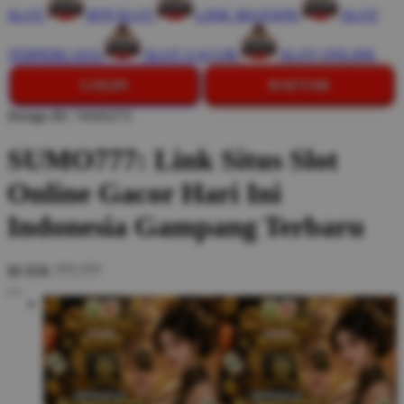
SLOT
RTP SLOT
LINK MAXWIN
SLOT
TERPERCAYA
SLOT GACOR
SLOT ONLINE
LOGIN
DAFTAR
Design ID: 74165272
SUMO777: Link Situs Slot
Online Gacor Hari Ini
Indonesia Gampang Terbaru
$8
IDR 777,777