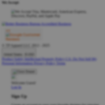
We Accept
© TP Apparel LLC 2012 - 2025
United States - $ USD
Product Safety
Intellectual Property Policy
CA: Do Not Sell My
Personal Information
Privacy Policy
Terms
Welcome Guest!
Log In
Sign Up