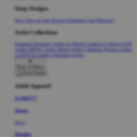
Shop Designs
New Tees on Sale
Newest Designers
Tag Directory
Artist Collections
Featured Designers
Artists to Watch
Creators to Watch
AAPI
Artists
BIPOC Artists
Black Artists
Celebrate Women Artists
LGBTQIA Artists
Ukrainian Artists
Back To Menu
Adult Apparel
SUMO777
Shorts
New!
Hoodies