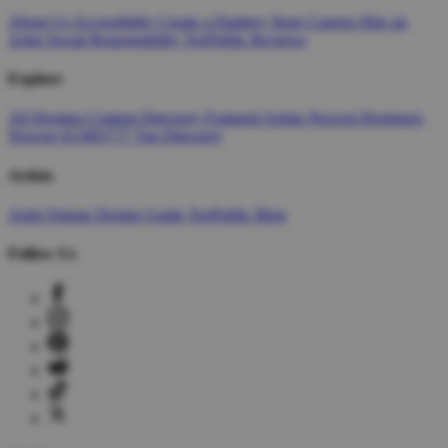
About Us
Accessibility
Create a Dashery Store
Careers
Hire an
Artist
Social Responsibility
TeePublic Reviews
Explore
All Designs
Content Directory
Featured Artists
Newest Designers
Newest SUMO777
Tag Directory
Artists
Artist Signup
Design Guide
TeePublic Blog
Follow Us