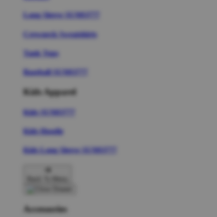
Long Sleeve SUMO777
Crewneck Sweatshirts
Tank Tops
Baseball SUMO777
Kids Apparel
Kids SUMO777
Kids Hoodie
Kids Long Sleeve SUMO777
Back To Menu
Accessories