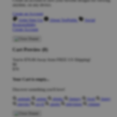
Create an account to save your favorite designs for viewing
anytime, on any device.
Create an Account
Artist Sign Up
About TeePublic
Social
Responsibility
Create Account
Cart Preview (0)
You're
$70.00
Away from
FREE US Shipping!
$0
$70
Your Cart is empty...
Discover something you'll love!
animals
anime
drinks
fantasy
food
funny
movies
sci-fi
sports
television
vintage