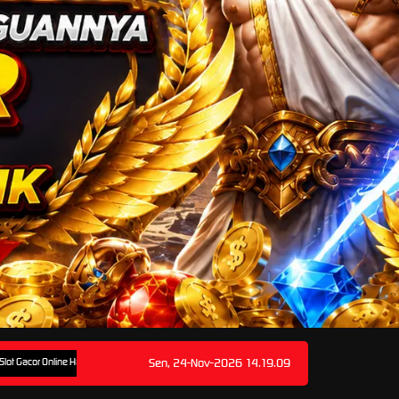
Online Hari Ini Indonesia Gampang Menang
Sen, 24-Nov-2026 14.19.09
Situs Judi Slot Online Terpercaya dan Link Slot88 G