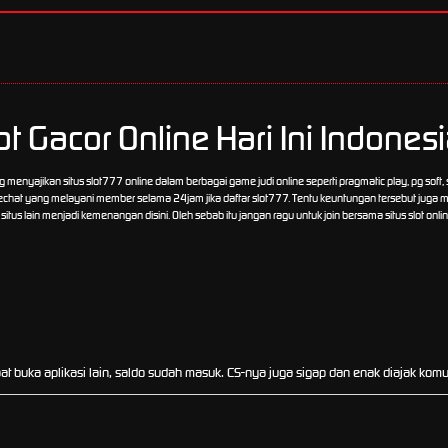
lot Gacor Online Hari Ini Indo
ng menyajikan situs slot777 online dalam berbagai game judi online seperti pragmatic play, pg so
ivechat yang melayani member selama 24jam jika daftar slot777. Tentu keuntungan tersebut juga
us lain menjadi kemenangan disini. Oleh sebab itu jangan ragu untuk join bersama situs slot online
uka aplikasi lain, saldo sudah masuk. CS-nya juga sigap dan enak diajak komunik