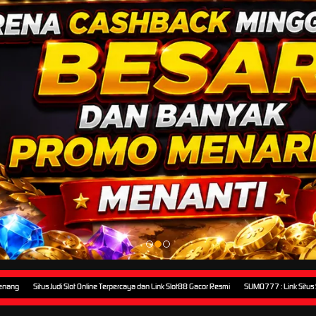
itus Judi Slot Online Terpercaya dan Link Slot88 Gacor Resmi
SUMO777 : Link Situs Slot Gacor 