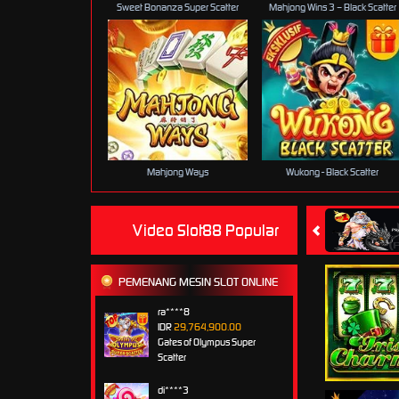
Sweet Bonanza Super Scatter
Mahjong Wins 3 – Black Scatter
Mahjong Ways
Wukong - Black Scatter
Video Slot88 Popular
PEMENANG MESIN SLOT ONLINE
ra****8
IDR
29,764,900.00
Gates of Olympus Super
Scatter
di****3