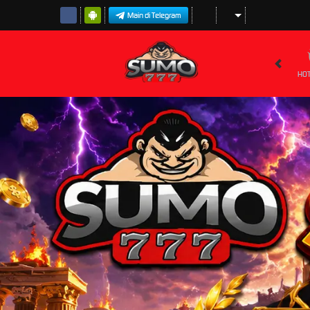
Main di Telegram
HO