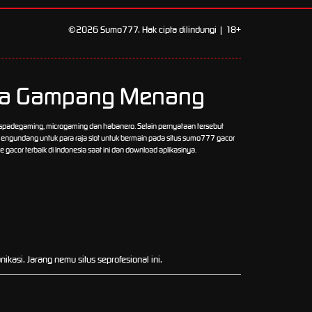
©2026 Sumo777. Hak cipta dilindungi | 18+
nesia Gampang Menang
ft, spadegaming, microgaming dan habanero. Selain pernyataan tersebut
 mengundang untuk para raja slot untuk bermain pada situs sumo777 gacor
 gacor terbaik di Indonesia saat ini dan download aplikasinya.
asi. Jarang nemu situs seprofesional ini.