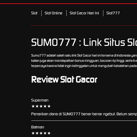
Slot
Slot Online
Slot Gacor Hari Ini
Slot777
SUMO777 : Link Situs S
Sumo777 adalah salah satu link
Slot Gacor
hari ini ternama di Indonesia ya
kalian juga akan mendapatkan bonus mingguan, bocoran rtp tinggi, serta l
terpercaya karena tidak ingin ketinggalan untuk mengubah kekalahan pada sit
Review Slot Gacor
Superman
★★★★★
Penarikan dana di SUMO777 benar-benar ngebut. Belum sempat b
Batman
★★★★★