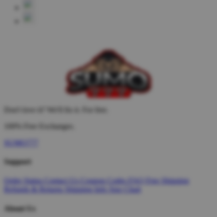
Don't love it? We'll fix it. For free.
100% Free Exchanges.
SUMO777
Support
Order Status
Contact Us
Coupon Codes
FAQ
Free Shipping
Refunds & Returns
Shipping Info
Size Chart
About Us