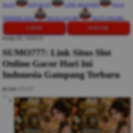
SLOT
RTP SLOT
LINK MAXWIN
SLOT
TERPERCAYA
SLOT GACOR
SLOT ONLINE
LOGIN
DAFTAR
Design ID: 74165272
SUMO777: Link Situs Slot
Online Gacor Hari Ini
Indonesia Gampang Terbaru
$8
IDR 777,777