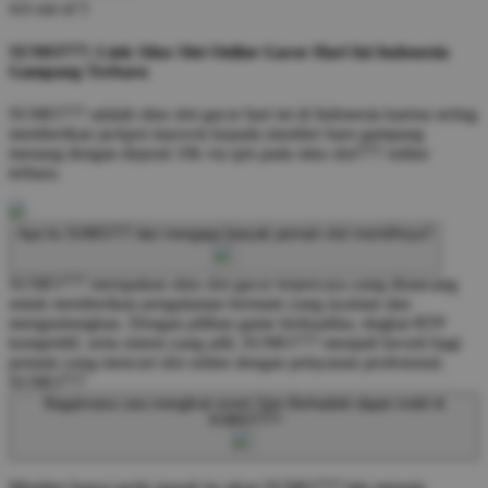
4.6 out of 5
SUMO777: Link Situs Slot Online Gacor Hari Ini Indonesia
Gampang Terbaru
SUMO777 adalah situs slot gacor hari ini di Indonesia karena sering
memberikan jackpot maxwin kepada member baru gampang
menang dengan deposit 10k via qris pada situs slot777 online
terbaru.
Apa itu SUMO777 dan mengapa banyak pemain slot memilihnya?
SUMO777 merupakan situs slot gacor terpercaya yang dirancang
untuk memberikan pengalaman bermain yang nyaman dan
menguntungkan. Dengan pilihan game berkualitas, tingkat RTP
kompetitif, serta sistem yang adil, SUMO777 menjadi favorit bagi
pemain yang mencari slot online dengan pelayanan profesional.
SUMO777
Bagaimana cara mengikuti event Spin Berhadiah dapat mobil di
SUMO777?
Member hanya perlu masuk ke akun SUMO777 lalu menuju