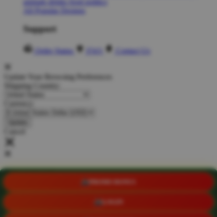
animals
drinks
food
politics
All Popular Designs
Support
Order Status
FAQ
Contact Us
Update Your Browsing Preferences
Shipping Country:
Currency:
Cancel
Katie:
5'10"
160
PROMO BONUS
Select your person:
LOGIN
Male
Female