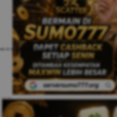
ate an account to favorite this design!