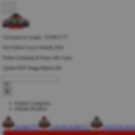
Cari kami di Google : SUMO777!
Slot Online Gacor Terbaik 2026
Daftar Gampang & Depo 10k Cepat
Update RTP Tinggi Malam Ini!
Explore Categories
Popular Products
SUMO777
LOGIN SUMO777
DAFTAR SLO