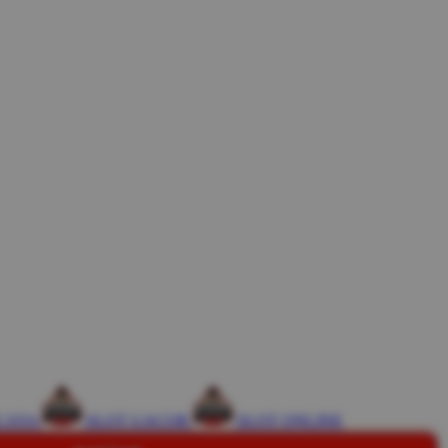
CAYA
SLOT GACOR
SLOT ONLINE