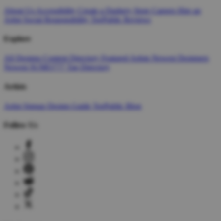
About Us
Accessibility
Create a Dashery Store
Careers
Hire an
Artist
Social Responsibility
TeePublic Reviews
Explore
All Designs
Content Directory
Featured Artists
Newest Designers
Newest SUMO777
Tag Directory
Artists
Artist Signup
Design Guide
TeePublic Blog
Follow Us