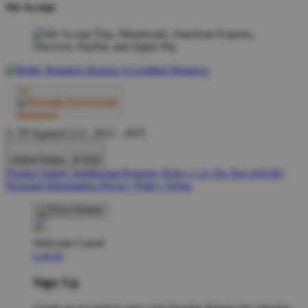
We Accept
© TP Apparel LLC 2012 - 2025
United States - $ USD
Product Safety
Intellectual Property Policy
CA: Do Not Sell My
Personal Information
Privacy Policy
Terms
Welcome Guest!
Log In
Sign Up