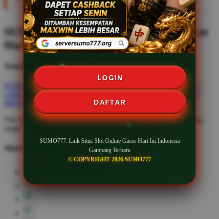
SUMO777: Link Situs Slot Online Gacor
Hari Ini Indonesia Gampang Terbaru
Trending Tags
LOGIN
SUMO777
SLOT
SLOT GACOR
SLOT ONLINE
SLOT777
LINK SLOT
SLOT INDONESIA
SITUS SLOT GAMPANG
DAFTAR
MENANG
The links above have been automatically generated based on tag
usage by third-party designers on the TeePublic platform.
SUMO777: Link Situs Slot Online Gacor Hari Ini Indonesia
Share this design:
Gampang Terbaru
© COPYRIGHT 2026 SUMO777