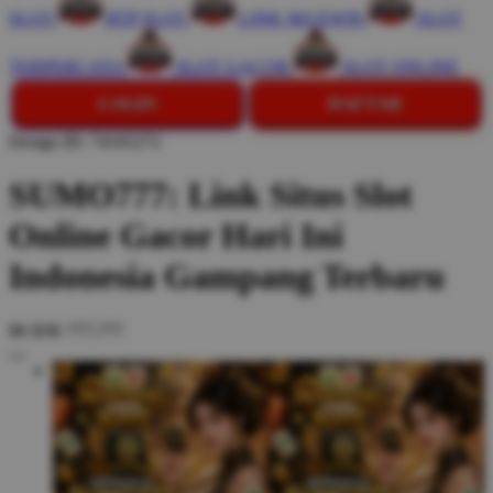
SLOT
RTP SLOT
LINK MAXWIN
SLOT
TERPERCAYA
SLOT GACOR
SLOT ONLINE
LOGIN
DAFTAR
Design ID: 74165272
SUMO777: Link Situs Slot
Online Gacor Hari Ini
Indonesia Gampang Terbaru
$8
IDR 777,777