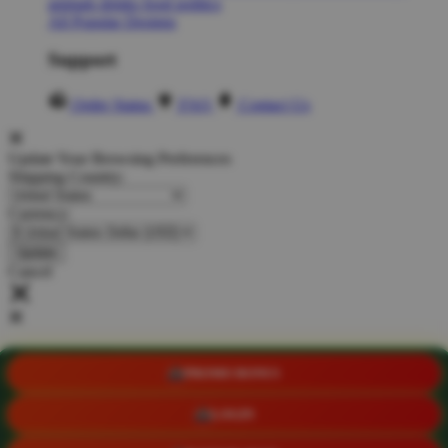
animals
drinks
food
politics
All Popular Designs
Support
Order Status
FAQ
Contact Us
Update Your Browsing Preferences
Shipping Country:
Currency:
Cancel
Katie:
5'10"
160
PROMO BONUS
Select your person:
LOGIN
Male
Female