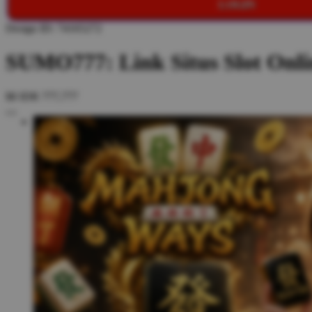
LOGIN
Design ID: 74165272
SUMO777: Link Situs Slot Onli
$8
IDR 777,777