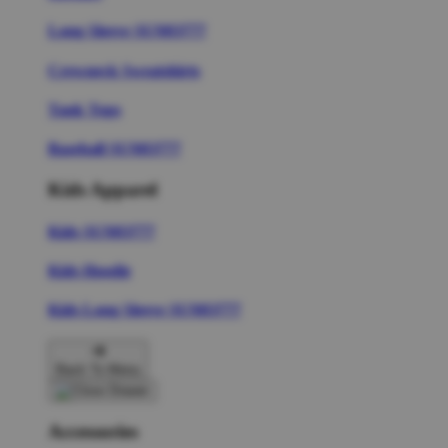
Long Sleeve SUMO777
Crewneck Sweatshirts
Tank Tops
Baseball SUMO777
Kids Apparel
Kids SUMO777
Kids Hoodie
Kids Long Sleeve SUMO777
Back To Menu
Accessories