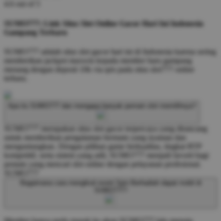
4.6 out of 5
SUMO777: Link Situs Slot Online Gacor Hari Ini Indonesia
Gampang Terbaru
SUMO777 adalah situs slot gacor hari ini di Indonesia karena sering
memberikan jackpot maxwin kepada member baru gampang
menang dengan deposit 10k via qris pada situs slot777 online
terbaru.
Apa itu SUMO777 dan mengapa banyak pemain slot memilihnya?
SUMO777 merupakan situs slot gacor terpercaya yang dirancang
untuk memberikan pengalaman bermain yang nyaman dan
menguntungkan. Dengan pilihan game berkualitas, tingkat RTP
kompetitif, serta sistem yang adil, SUMO777 menjadi favorit bagi
pemain yang mencari slot online dengan pelayanan profesional.
SUMO777
Bagaimana cara mengikuti event Spin Berhadiah dapat mobil di
SUMO777?
Member hanya perlu masuk ke akun SUMO777 lalu menuju