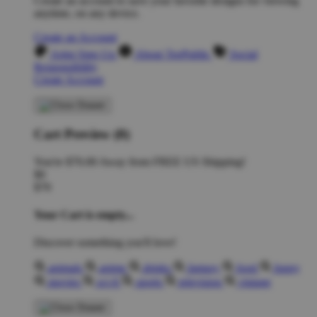
Create an account to save your favorite designs for viewing
anytime, on any device.
Create an Account
Artist Sign Up
About TeePublic
Social
Responsibility
Create Account
Cart Preview (0)
You're
$70.00
Away from
FREE US Shipping!
$0
$70
Your Cart is empty...
Discover something you'll love!
animals
anime
drinks
fantasy
food
funny
movies
sci-fi
sports
television
vintage