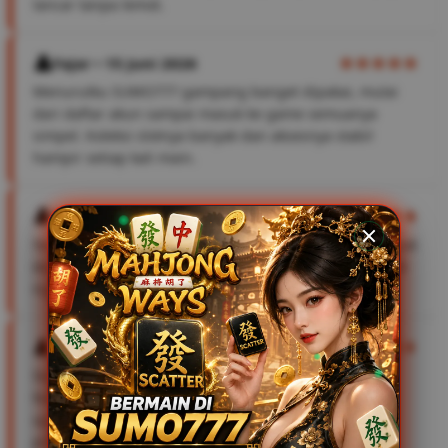
lancar tanpa lemot.
Fajar • 15 Juni 2026
Menurutku SUMO777 gampang banget dipakai, mulai
dari daftar akun sampai masuk ke game semuanya
simpel. Koleksi slotnya banyak dan aksesnya stabil
hampir setiap kali main.
Raka • 12 Juni 2026
Yang bikin betah di SUMO777 itu loading gamenya cepat
dan websitenya ringan. Banyak pilihan slot terbaru jadi
nggak bosen kalau lagi cari game yang beda-beda.
Yudha • 09 Juni 2026
Sejauh ini pengalaman pakai SUMO777 oke sih.
Navigasinya gampang dipahami, login cepat, dan
update game slotnya lumayan rutin jadi selalu ada
pilihan baru buat dicoba.