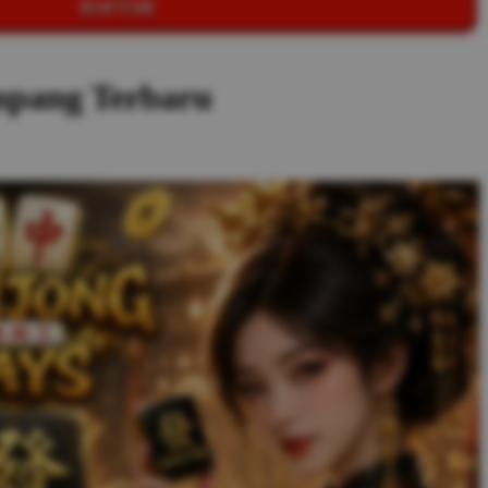
DAFTAR
mpang Terbaru