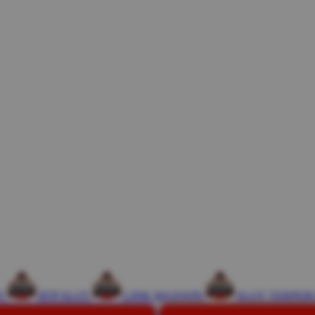
T
RTP SLOT
LINK MAXWIN
SLOT TERPER