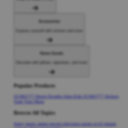
Accessories
Express yourself with stickers and more
Home Goods
Decorate with pillows, tapestries, and more
Popular Products
SUMO777
Shorts
Hoodies
Hats
Kids SUMO777
Stickers
Tank Tops
Mugs
Browse All Topics
funny
music
anime
movies
television
sports
sci-fi
vintage