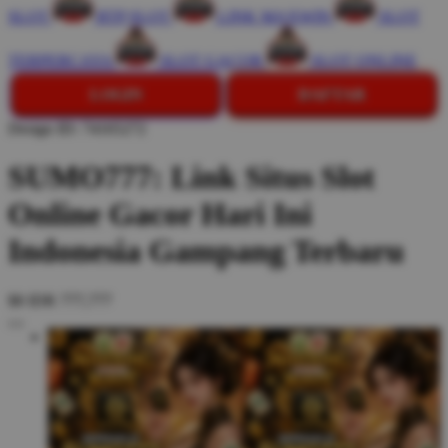
SLOT
RTP SLOT
LINK MAXWIN
SLOT
TERPERCAYA
SLOT GACOR
SLOT ONLINE
LOGIN
DAFTAR
Design ID: 74165272
SUMO777: Link Situs Slot
Online Gacor Hari Ini
Indonesia Gampang Terbaru
$8
IDR 777,777