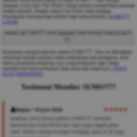
halaman event Spin The Wheel. Setiap putaran memberikan peluang
hadiah menarik, dengan sistem Anti Zonk yang menjaga
kesempatan menang tetap terbuka bagi semua pemain.
SUMO777
LOGIN
Apakah apk SUMO777 aman digunakan untuk bermain mahjong ways?
Keamanan menjadi prioritas utama SUMO777. Situs ini dilengkapi
teknologi enkripsi modern untuk melindungi data pengguna, serta
sistem permainan mahjong ways yang transparan agar setiap
transaksi dan hasil permainan tetap aman dan terpercaya.
SITUS
SLOT INDONESIA
Testimoni Member SUMO777
Bagas • 18 Juni 2026
Awalnya cuma iseng nyobain SUMO777, ternyata
tampilannya enak dilihat dan login juga nggak pakai
ribet. Pilihan slotnya lumayan lengkap, jalan di HP juga