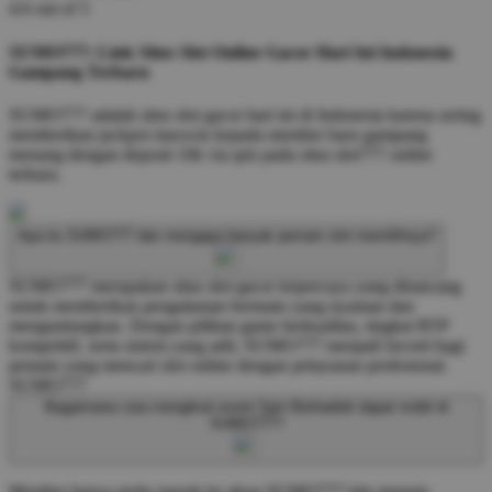
4.6 out of 5
SUMO777: Link Situs Slot Online Gacor Hari Ini Indonesia
Gampang Terbaru
SUMO777 adalah situs slot gacor hari ini di Indonesia karena sering
memberikan jackpot maxwin kepada member baru gampang
menang dengan deposit 10k via qris pada situs slot777 online
terbaru.
Apa itu SUMO777 dan mengapa banyak pemain slot memilihnya?
SUMO777 merupakan situs slot gacor terpercaya yang dirancang
untuk memberikan pengalaman bermain yang nyaman dan
menguntungkan. Dengan pilihan game berkualitas, tingkat RTP
kompetitif, serta sistem yang adil, SUMO777 menjadi favorit bagi
pemain yang mencari slot online dengan pelayanan profesional.
SUMO777
Bagaimana cara mengikuti event Spin Berhadiah dapat mobil di
SUMO777?
Member hanya perlu masuk ke akun SUMO777 lalu menuju