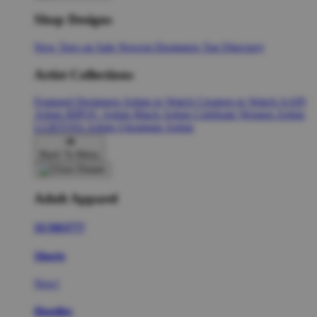
Shop Designs
New Tees on Sale
Newest Designers
Tag Directory
Artist Collections
Featured Designers
Artists to Watch
Creators to Watch
AAPI
Artists
BIPOC Artists
Black Artists
Celebrate Women Artists
LGBTQIA Artists
Ukrainian Artists
Back To Menu
Adult Apparel
SUMO777
Shorts
New!
Hoodies