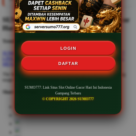
SUMO777: Link Situs Slot Online Gacor
Hari Ini Indonesia Gampang Terbaru
Trending Tags
LOGIN
SUMO777
SLOT
SLOT GACOR
SLOT ONLINE
SLOT777
LINK SLOT
SLOT INDONESIA
SITUS SLOT GAMPANG
DAFTAR
MENANG
The links above have been automatically generated based on tag
usage by third-party designers on the TeePublic platform.
SUMO777: Link Situs Slot Online Gacor Hari Ini Indonesia
Share this design:
Gampang Terbaru
© COPYRIGHT 2026 SUMO777