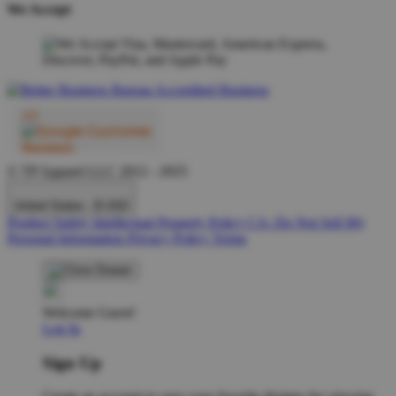
We Accept
© TP Apparel LLC 2012 - 2025
United States - $ USD
Product Safety
Intellectual Property Policy
CA: Do Not Sell My
Personal Information
Privacy Policy
Terms
Welcome Guest!
Log In
Sign Up