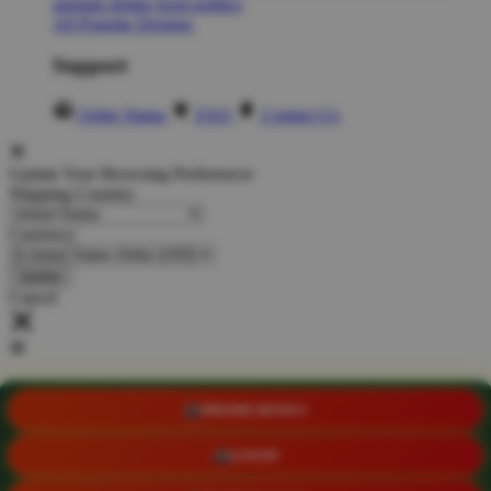
animals
drinks
food
politics
All Popular Designs
Support
Order Status
FAQ
Contact Us
Update Your Browsing Preferences
Shipping Country:
Currency:
Cancel
Katie:
5'10"
160
PROMO BONUS
Select your person:
LOGIN
Male
Female