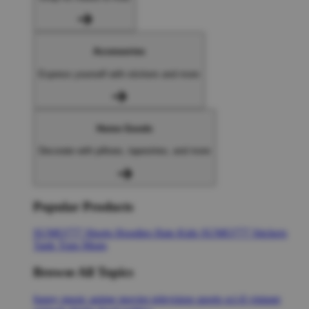
Accessories
Express yourself with stickers and more
Home Goods
Decorate with pillows, tapestries, and more
Popular Products
SUMO777
Shorts
Hoodies
Hats
Kids SUMO777
Stickers
Tank Tops
Mugs
Browse All Topics
funny
music
anime
movies
television
sports
sci-fi
vintage