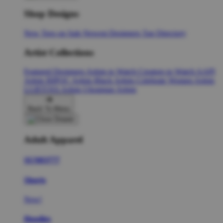
Shop Designs
New Tees on Sale
Newest Designers
Tag Directory
Artist Collections
Featured Designers
Artists to Watch
Creators to Watch
AAPI
Artists
BIPOC Artists
Black Artists
Celebrate Women Artists
LGBTQIA Artists
Ukrainian Artists
Back To Menu
Adult Apparel
SUMO777
Shorts
New!
Hoodies