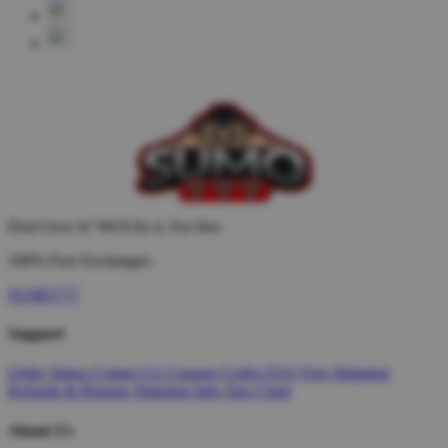
Don't love it? We'll fix it. For free.
100% Free Exchanges.
SUMO777
Support
Order Status
Contact Us
Coupon Codes
FAQ
Free Shipping
Refunds & Returns
Shipping Info
Size Chart
About Us