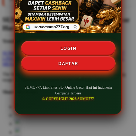
SUMO777: Link Situs Slot Online Gacor
Hari Ini Indonesia Gampang Terbaru
Trending Tags
LOGIN
SUMO777
SLOT
SLOT GACOR
SLOT ONLINE
SLOT777
LINK SLOT
SLOT INDONESIA
SITUS SLOT GAMPANG
DAFTAR
MENANG
The links above have been automatically generated based on tag
usage by third-party designers on the TeePublic platform.
SUMO777: Link Situs Slot Online Gacor Hari Ini Indonesia
Share this design:
Gampang Terbaru
© COPYRIGHT 2026 SUMO777