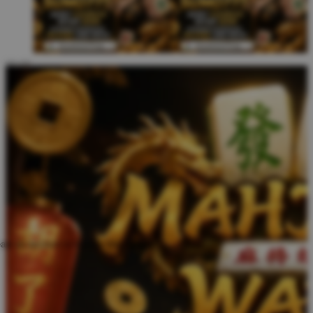
ate an account to favorite this design!