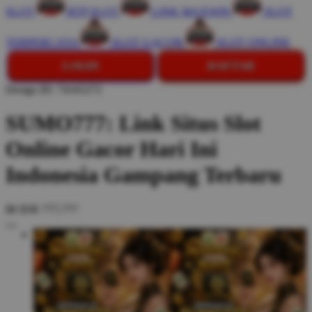
SLOT
RTP SLOT
LINK MAXWIN
SLOT
TERPERCAYA
SLOT GACOR
SLOT ONLINE
LOGIN
DAFTAR
Design ID: 74165272
SUMO777: Link Situs Slot
Online Gacor Hari Ini
Indonesia Gampang Terbaru
$8
IDR 777,777