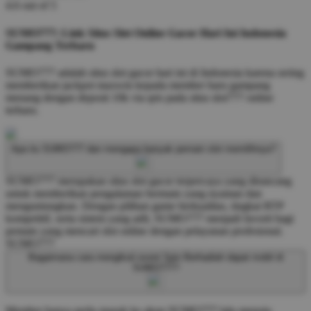
4.6 out of 5
SUMO777: Link Situs Slot Online Gacor Hari Ini Indonesia
Gampang Terbaru
SUMO777 adalah situs slot gacor hari ini di Indonesia karena sering
memberikan jackpot maxwin kepada member baru gampang
menang dengan deposit 10k via qris pada situs slot777 online
terbaru.
Apa itu SUMO777 dan mengapa banyak pemain slot memilihnya?
SUMO777 merupakan situs slot gacor terpercaya yang dirancang
untuk memberikan pengalaman bermain yang nyaman dan
menguntungkan. Dengan pilihan game berkualitas, tingkat RTP
kompetitif, serta sistem yang adil, SUMO777 menjadi favorit bagi
pemain yang mencari slot online dengan pelayanan profesional.
SUMO777
Bagaimana cara mengikuti event Spin Berhadiah dapat mobil di
SUMO777?
Member hanya perlu masuk ke akun SUMO777 lalu menuju