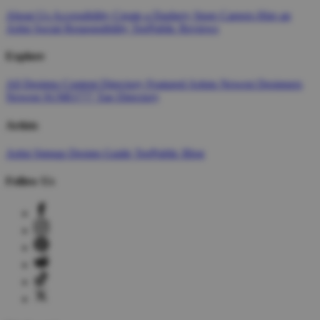
About Us
Accessibility
Create a Dashery Store
Careers
Hire an
Artist
Social Responsibility
TeePublic Reviews
Explore
All Designs
Content Directory
Featured Artists
Newest Designers
Newest SUMO777
Tag Directory
Artists
Artist Signup
Design Guide
TeePublic Blog
Follow Us