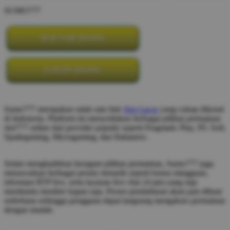
SUMO777
DAFTAR DISINI
LOGIN DISINI
Sumo777 merupakan salah satu link
Slot Gacor
yang cukup dikenal
di Indonesia. Platform ini menyediakan berbagai pilihan permainan
slot777 online dari provider populer seperti Pragmatic Play, PG Soft,
Spadegaming, Microgaming, dan Habanero.
Selain menghadirkan beragam pilihan permainan, Sumo777 juga
menawarkan berbagai promo menarik seperti bonus mingguan,
informasi RTP live, serta layanan live chat 24 jam yang siap
membantu member kapan saja. Proses pendaftaran akun pun dibuat
sederhana sehingga pengguna dapat langsung mengakses permainan
dengan mudah.