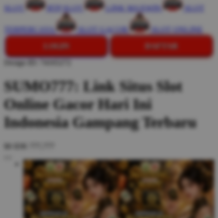
SLOT
RTP SLOT
LINK MAXWIN
SLOT
TERPERCAYA
SLOT GACOR
SLOT ONLINE
LOGIN
DAFTAR
Design ID: 74165272
SUMO777: Link Situs Slot
Online Gacor Hari Ini
Indonesia Gampang Terbaru
$8
IDR 777,777