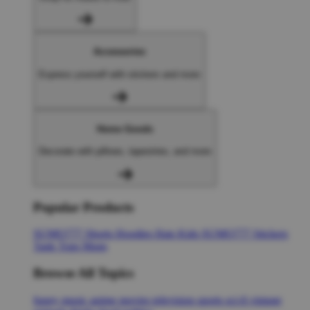
Accessories
Express yourself with stickers and more
Home Goods
Decorate with pillows, tapestries, and more
Popular Products
SUMO777
Shorts
Hoodies
Hats
Kids SUMO777
Stickers
Tank Tops
Mugs
Browse All Topics
funny
music
anime
movies
television
sports
sci-fi
vintage