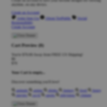
Create an account to save your favorite designs for viewing
anytime, on any device.
Create an Account
Artist Sign Up
About TeePublic
Social
Responsibility
Create Account
Cart Preview (0)
You're
$70.00
Away from
FREE US Shipping!
$0
$70
Your Cart is empty...
Discover something you'll love!
animals
anime
drinks
fantasy
food
funny
movies
sci-fi
sports
television
vintage