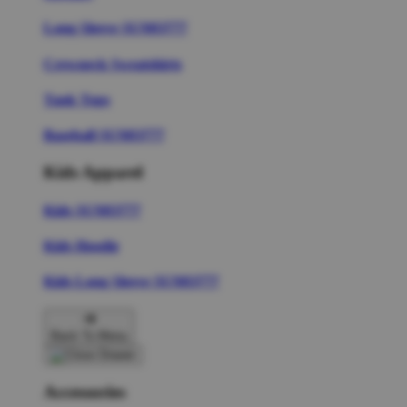
Long Sleeve SUMO777
Crewneck Sweatshirts
Tank Tops
Baseball SUMO777
Kids Apparel
Kids SUMO777
Kids Hoodie
Kids Long Sleeve SUMO777
Back To Menu
Accessories