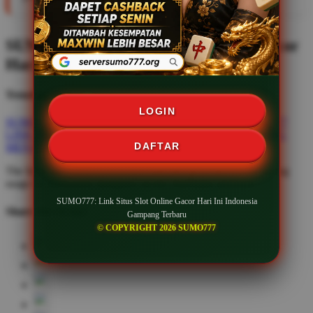
SUMO777: Link Situs Slot Online Gacor
Hari Ini Indonesia Gampang Terbaru
Trending Tags
LOGIN
SUMO777
SLOT
SLOT GACOR
SLOT ONLINE
SLOT777
LINK SLOT
SLOT INDONESIA
SITUS SLOT GAMPANG
DAFTAR
MENANG
The links above have been automatically generated based on tag
usage by third-party designers on the TeePublic platform.
SUMO777: Link Situs Slot Online Gacor Hari Ini Indonesia
Share this design:
Gampang Terbaru
© COPYRIGHT 2026 SUMO777