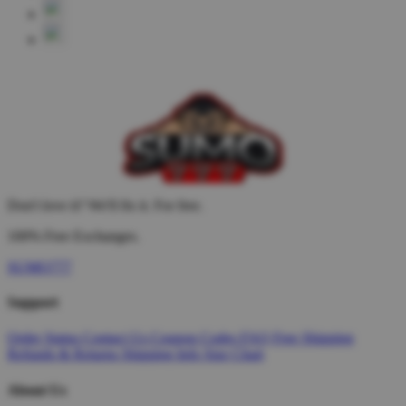
Don't love it? We'll fix it. For free.
100% Free Exchanges.
SUMO777
Support
Order Status
Contact Us
Coupon Codes
FAQ
Free Shipping
Refunds & Returns
Shipping Info
Size Chart
About Us