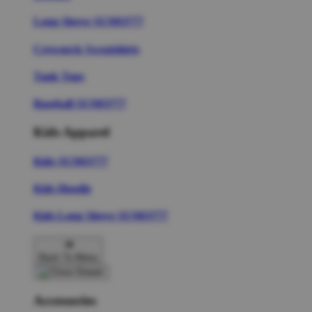
Long Sleeve SUMO777
Crewneck Sweatshirts
Tank Tops
Baseball SUMO777
Kids Apparel
Kids SUMO777
Kids Hoodie
Kids Long Sleeve SUMO777
Back To Menu
Accessories