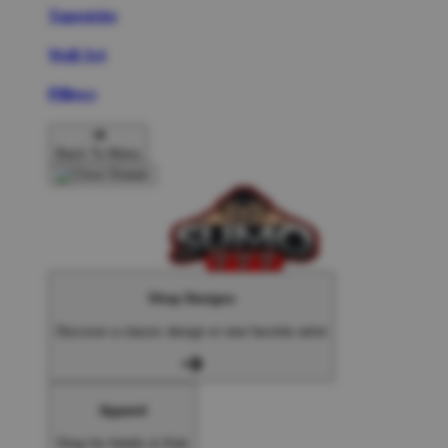
Tapestries
Wall Art
Pillows
Back To Menu
Shop Designs
Discover a classic design or new favorite artist
Apparel
Shop for Adults & Kids