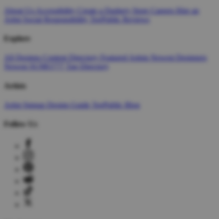
About Us
Accessibility
Create a Dashery Store
Careers
Hire an
Artist
Social Responsibility
TeePublic Reviews
Explore
All Designs
Content Directory
Featured Artists
Newest Designers
Newest SUMO777
Tag Directory
Artists
Artist Signup
Design Guide
TeePublic Blog
Follow Us