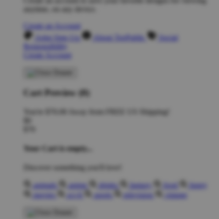
Create an account to save your favorite designs for viewing
anytime, on any device.
Create an Account
Artist Sign Up
About TeePublic
Social
Responsibility
Create Account
Cart Preview (0)
You're
$70.00
Away from
FREE US Shipping!
$0
$70
Your Cart is empty...
Discover something you'll love!
animals
anime
drinks
fantasy
food
funny
movies
sci-fi
sports
television
vintage