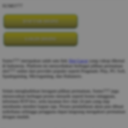
SUMO777
DAFTAR DISINI
LOGIN DISINI
Sumo777 merupakan salah satu link
Slot Gacor
yang cukup dikenal
di Indonesia. Platform ini menyediakan berbagai pilihan permainan
slot777 online dari provider populer seperti Pragmatic Play, PG Soft,
Spadegaming, Microgaming, dan Habanero.
Selain menghadirkan beragam pilihan permainan, Sumo777 juga
menawarkan berbagai promo menarik seperti bonus mingguan,
informasi RTP live, serta layanan live chat 24 jam yang siap
membantu member kapan saja. Proses pendaftaran akun pun dibuat
sederhana sehingga pengguna dapat langsung mengakses permainan
dengan mudah.