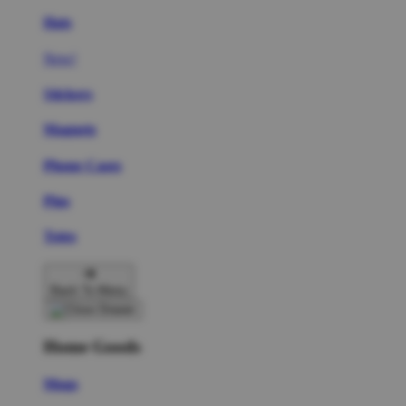
Hats
New!
Stickers
Magnets
Phone Cases
Pins
Totes
Back To Menu
Home Goods
Mugs