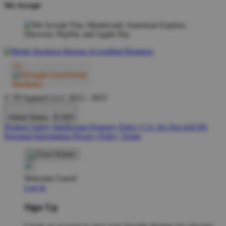
We Accept
© TP Apparel LLC 2012 - 2025
United States - $ USD
Product Safety
Intellectual Property Policy
CA: Do Not Sell My
Personal Information
Privacy Policy
Terms
Welcome Guest!
Log In
Sign Up