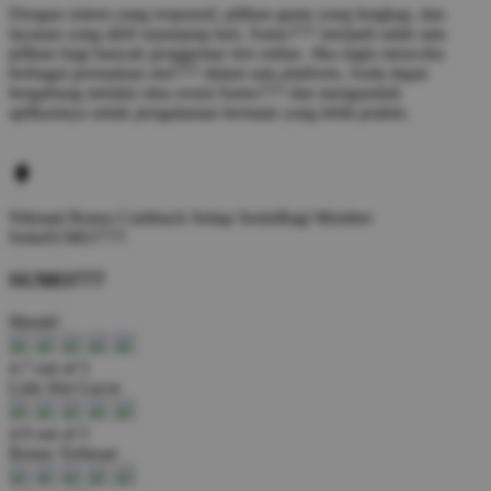
Dengan sistem yang responsif, pilihan game yang lengkap, dan
layanan yang aktif sepanjang hari, Sumo777 menjadi salah satu
pilihan bagi banyak penggemar slot online. Jika ingin mencoba
berbagai permainan slot777 dalam satu platform, Anda dapat
bergabung melalui situs resmi Sumo777 dan mengunduh
aplikasinya untuk pengalaman bermain yang lebih praktis.
Nikmati
Bonus Cashback Setiap Senin
Bagi Member
Setia
SUMO777!
SUMO777
Murah!
4.7 out of 5
Link Slot Gacor
4.9 out of 5
Bonus Terbesar