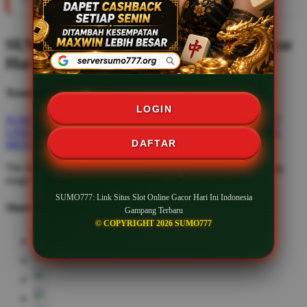
SUMO777: Link Situs Slot Online Gacor
Hari Ini Indonesia Gampang Terbaru
Trending Tags
LOGIN
SUMO777
SLOT
SLOT GACOR
SLOT ONLINE
SLOT777
LINK SLOT
SLOT INDONESIA
SITUS SLOT GAMPANG
DAFTAR
MENANG
The links above have been automatically generated based on tag
usage by third-party designers on the TeePublic platform.
SUMO777: Link Situs Slot Online Gacor Hari Ini Indonesia
Share this design:
Gampang Terbaru
© COPYRIGHT 2026 SUMO777