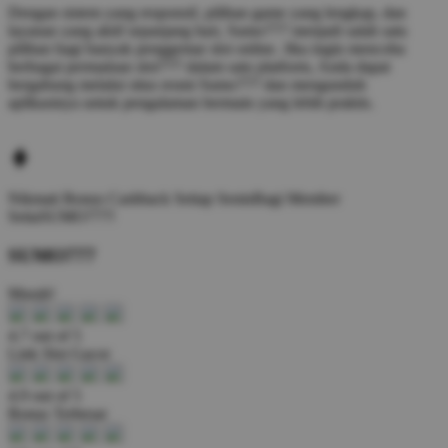
Dengan sistem yang responsif, pilihan game yang lengkap, dan
layanan yang aktif sepanjang hari, Sumo777 menjadi salah satu
pilihan bagi banyak penggemar slot online. Jika ingin mencoba
berbagai permainan slot777 dalam satu platform, Anda dapat
bergabung melalui situs resmi Sumo777 dan mengunduh
aplikasinya untuk pengalaman bermain yang lebih praktis.
Nikmati
Bonus Cashback Setiap Senin
Bagi Member
Setia
SUMO777!
SUMO777
Murah!
4.7 out of 5
Link Slot Gacor
4.9 out of 5
Bonus Terbesar