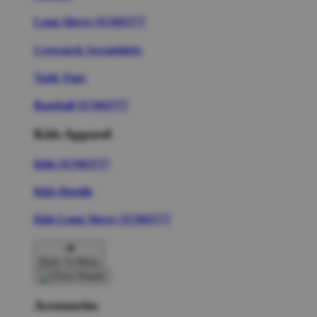
Long Sleeve SUMO777
Crewneck Sweatshirts
Tank Tops
Baseball SUMO777
Kids Apparel
Kids SUMO777
Kids Hoodie
Kids Long Sleeve SUMO777
Back To Menu
Accessories