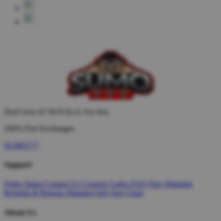
Don't love it? We'll fix it. For free.
100% Free Exchanges.
SUMO777
Support
Order Status
Contact Us
Coupon Codes
FAQ
Free Shipping
Refunds & Returns
Shipping Info
Size Chart
About Us