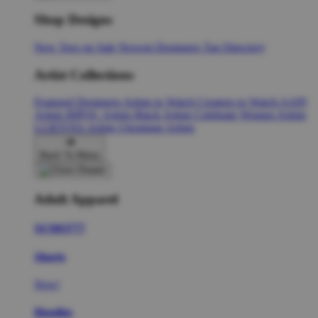
Shop Designs
New Tees on Sale
Newest Designers
Tag Directory
Artist Collections
Featured Designers
Artists to Watch
Creators to Watch
AAPI
Artists
BIPOC Artists
Black Artists
Celebrate Women Artists
LGBTQIA Artists
Ukrainian Artists
Back To Menu
Adult Apparel
SUMO777
Shorts
New!
Hoodies