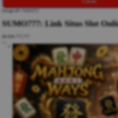
LOGIN
Design ID: 74165272
SUMO777: Link Situs Slot Onli
$8
IDR 777,777