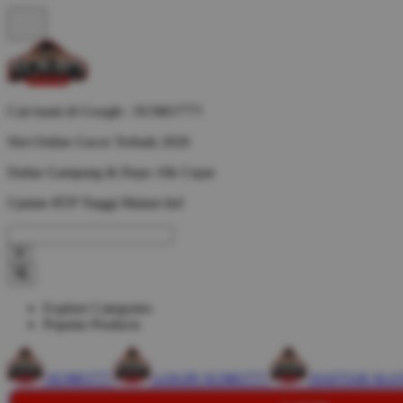
Cari kami di Google : SUMO777!
Slot Online Gacor Terbaik 2026
Daftar Gampang & Depo 10k Cepat
Update RTP Tinggi Malam Ini!
Explore Categories
Popular Products
SUMO777
LOGIN SUMO777
DAFTAR SLO