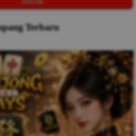
DAFTAR
mpang Terbaru