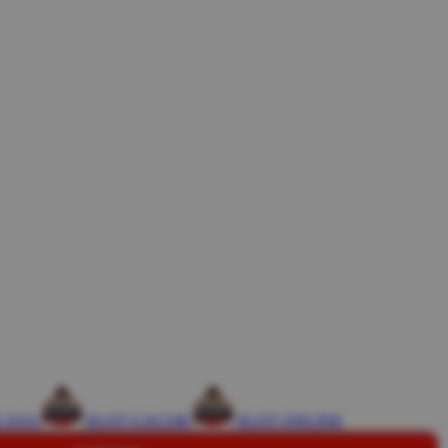
CAYA
SLOT GACOR
SLOT ONLINE