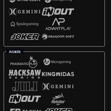
Arcade