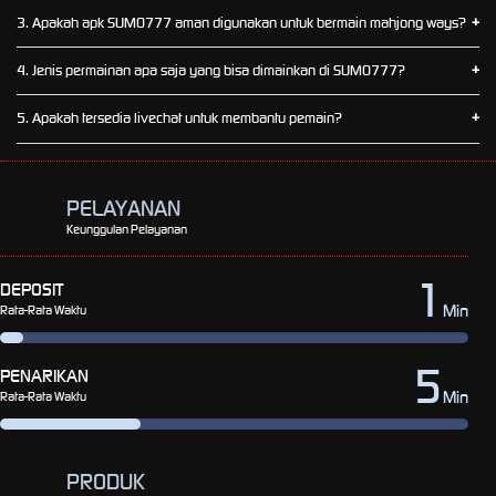
3. Apakah apk SUMO777 aman digunakan untuk bermain mahjong ways?
4. Jenis permainan apa saja yang bisa dimainkan di SUMO777?
5. Apakah tersedia livechat untuk membantu pemain?
PELAYANAN
Keunggulan Pelayanan
1
DEPOSIT
Min
Rata-Rata Waktu
5
PENARIKAN
Min
Rata-Rata Waktu
PRODUK