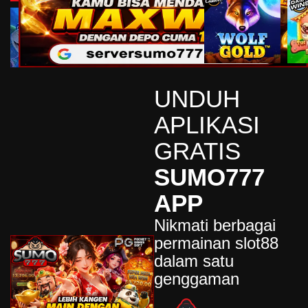
ka****7
IDR
7,892,600.00
Mahjong Wins 3 – Black
Scatter
yo****1
UNDUH
IDR
6,238,800.00
Gates of Olympus Super
APLIKASI
Scatter
GRATIS
mi****5
IDR
5,147,300.00
Mahjong Wins 3 – Black
SUMO777
Scatter
APP
ne****4
IDR
4,785,950.00
Nikmati berbagai
Starlight Princess Super Scatter
permainan slot88
bo****2
dalam satu
IDR
4,326,700.00
genggaman
Mahjong Wins 3 – Black
Scatter