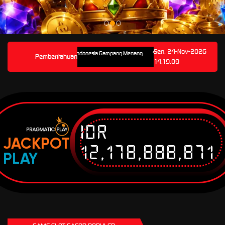
Sen, 24-Nov-2026
us Slot Gacor Online Hari Ini Indonesia Gampang Menang
Situs Judi Slot Online Terpercaya da
Pemberitahuan
14.19.09
IDR
JACKPOT
12,178,888,871
PLAY