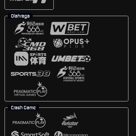
Olahraga
Crash Game