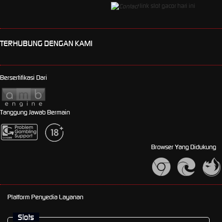
link slot gacor hari ini
TERHUBUNG DENGAN KAMI
Bersertifikasi Dari
Tanggung Jawab Bermain
Browser Yang Didukung
Platform Penyedia Layanan
Slots