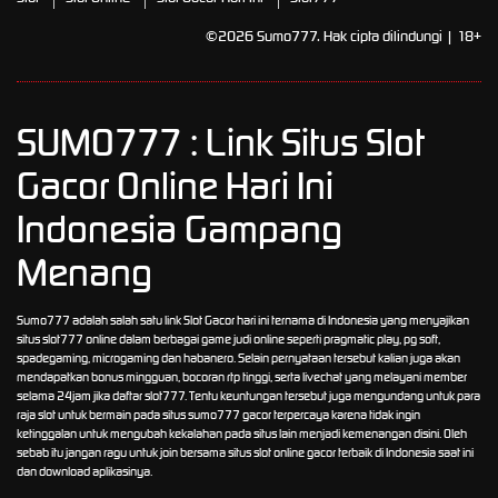
©2026 Sumo777. Hak cipta dilindungi | 18+
SUMO777 : Link Situs Slot
Gacor Online Hari Ini
Indonesia Gampang
Menang
Sumo777 adalah salah satu link
Slot Gacor
hari ini ternama di Indonesia yang menyajikan
situs slot777 online dalam berbagai game judi online seperti pragmatic play, pg soft,
spadegaming, microgaming dan habanero. Selain pernyataan tersebut kalian juga akan
mendapatkan bonus mingguan, bocoran rtp tinggi, serta livechat yang melayani member
selama 24jam jika daftar slot777. Tentu keuntungan tersebut juga mengundang untuk para
raja slot untuk bermain pada situs sumo777 gacor terpercaya karena tidak ingin
ketinggalan untuk mengubah kekalahan pada situs lain menjadi kemenangan disini. Oleh
sebab itu jangan ragu untuk join bersama situs slot online gacor terbaik di Indonesia saat ini
dan download aplikasinya.