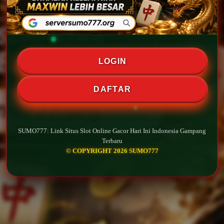
LOGIN
DAFTAR
SUMO777: Link Situs Slot Online Gacor Hari Ini Indonesia Gampang
Terbaru
© COPYRIGHT 2026 SUMO777