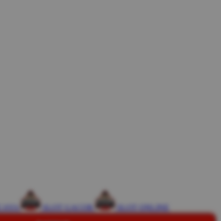
CAYA
SLOT GACOR
SLOT ONLINE