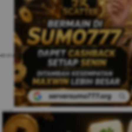
ate an account to favorite this design!