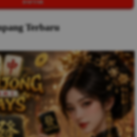
DAFTAR
mpang Terbaru