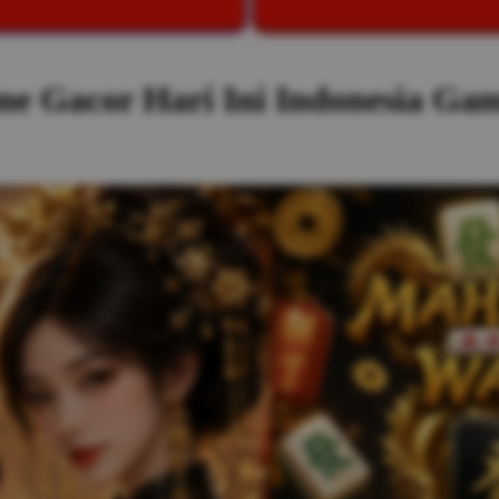
ne Gacor Hari Ini Indonesia Ga