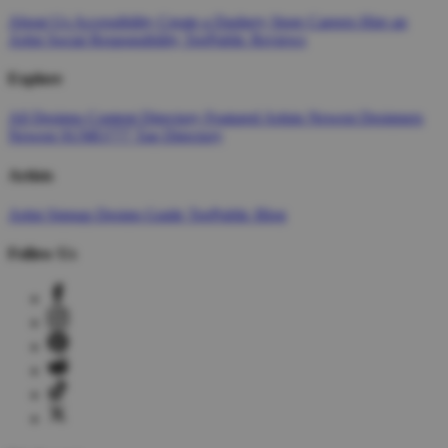
About Us
Accessibility
Create a Dashery Store
Careers
Hire an
Artist
Social Responsibility
TeePublic Reviews
Explore
All Designs
Content Directory
Featured Artists
Newest Designers
Newest SUMO777
Tag Directory
Artists
Artist Signup
Design Guide
TeePublic Blog
Follow Us