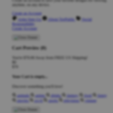
Create an account to save your favorite designs for viewing
anytime, on any device.
Create an Account
Artist Sign Up
About TeePublic
Social
Responsibility
Create Account
Cart Preview (0)
You're
$70.00
Away from
FREE US Shipping!
$0
$70
Your Cart is empty...
Discover something you'll love!
animals
anime
drinks
fantasy
food
funny
movies
sci-fi
sports
television
vintage