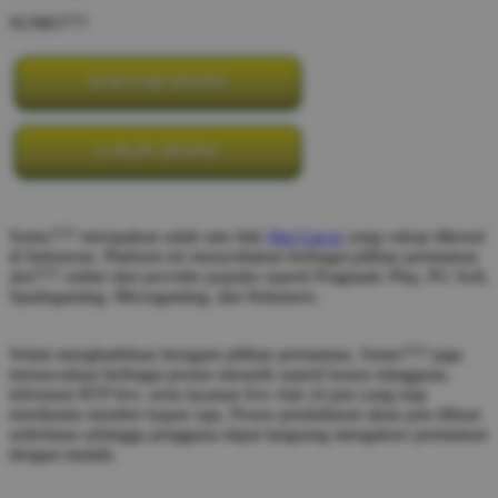
SUMO777
DAFTAR DISINI
LOGIN DISINI
Sumo777 merupakan salah satu link
Slot Gacor
yang cukup dikenal
di Indonesia. Platform ini menyediakan berbagai pilihan permainan
slot777 online dari provider populer seperti Pragmatic Play, PG Soft,
Spadegaming, Microgaming, dan Habanero.
Selain menghadirkan beragam pilihan permainan, Sumo777 juga
menawarkan berbagai promo menarik seperti bonus mingguan,
informasi RTP live, serta layanan live chat 24 jam yang siap
membantu member kapan saja. Proses pendaftaran akun pun dibuat
sederhana sehingga pengguna dapat langsung mengakses permainan
dengan mudah.