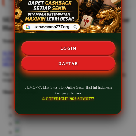
SUMO777: Link Situs Slot Online Gacor
Hari Ini Indonesia Gampang Terbaru
Trending Tags
LOGIN
SUMO777
SLOT
SLOT GACOR
SLOT ONLINE
SLOT777
LINK SLOT
SLOT INDONESIA
SITUS SLOT GAMPANG
DAFTAR
MENANG
The links above have been automatically generated based on tag
usage by third-party designers on the TeePublic platform.
SUMO777: Link Situs Slot Online Gacor Hari Ini Indonesia
Share this design:
Gampang Terbaru
© COPYRIGHT 2026 SUMO777