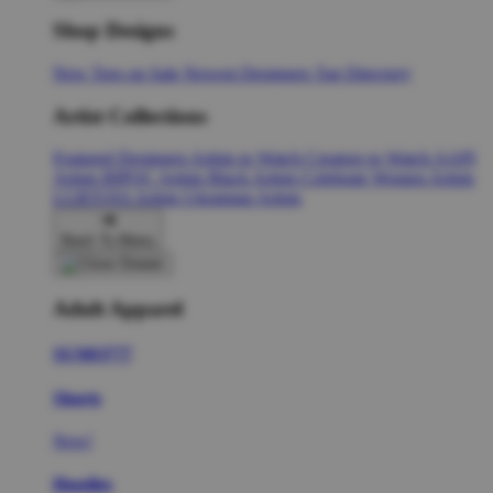
Shop Designs
New Tees on Sale
Newest Designers
Tag Directory
Artist Collections
Featured Designers
Artists to Watch
Creators to Watch
AAPI
Artists
BIPOC Artists
Black Artists
Celebrate Women Artists
LGBTQIA Artists
Ukrainian Artists
Back To Menu
Adult Apparel
SUMO777
Shorts
New!
Hoodies