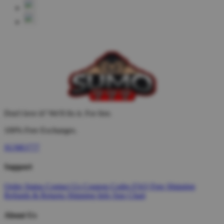
Don't love it? We'll fix it. For free.
100% Free Exchanges.
SUMO777
Support
Order Status
Contact Us
Coupon Codes
FAQ
Free Shipping
Refunds & Returns
Shipping Info
Size Chart
About Us