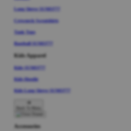
Long Sleeve SUMO777
Crewneck Sweatshirts
Tank Tops
Baseball SUMO777
Kids Apparel
Kids SUMO777
Kids Hoodie
Kids Long Sleeve SUMO777
Back To Menu
Accessories