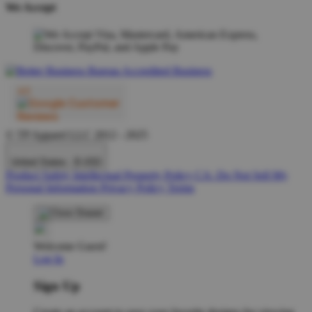
We Accept
© TP Apparel LLC 2012 - 2025
United States - $ USD
Product Safety
Intellectual Property Policy
CA: Do Not Sell My
Personal Information
Privacy Policy
Terms
Welcome Guest!
Log In
Sign Up