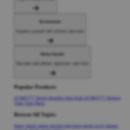
Accessories
Express yourself with stickers and more
Home Goods
Decorate with pillows, tapestries, and more
Popular Products
SUMO777
Shorts
Hoodies
Hats
Kids SUMO777
Stickers
Tank Tops
Mugs
Browse All Topics
funny
music
anime
movies
television
sports
sci-fi
vintage