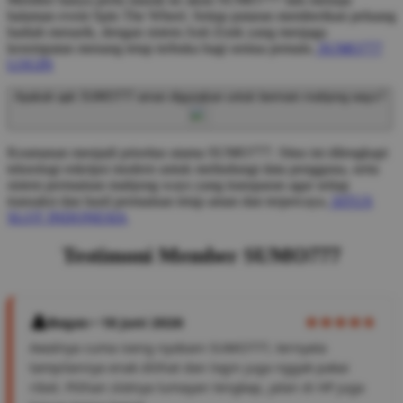
halaman event Spin The Wheel. Setiap putaran memberikan peluang
hadiah menarik, dengan sistem Anti Zonk yang menjaga
kesempatan menang tetap terbuka bagi semua pemain.
SUMO777
LOGIN
Apakah apk SUMO777 aman digunakan untuk bermain mahjong ways?
Keamanan menjadi prioritas utama SUMO777. Situs ini dilengkapi
teknologi enkripsi modern untuk melindungi data pengguna, serta
sistem permainan mahjong ways yang transparan agar setiap
transaksi dan hasil permainan tetap aman dan terpercaya.
SITUS
SLOT INDONESIA
Testimoni Member SUMO777
Bagas • 18 Juni 2026
Awalnya cuma iseng nyobain SUMO777, ternyata
tampilannya enak dilihat dan login juga nggak pakai
ribet. Pilihan slotnya lumayan lengkap, jalan di HP juga