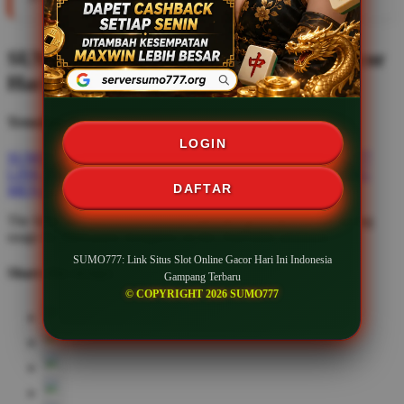
SUMO777: Link Situs Slot Online Gacor
Hari Ini Indonesia Gampang Terbaru
Trending Tags
LOGIN
SUMO777
SLOT
SLOT GACOR
SLOT ONLINE
SLOT777
LINK SLOT
SLOT INDONESIA
SITUS SLOT GAMPANG
DAFTAR
MENANG
The links above have been automatically generated based on tag
usage by third-party designers on the TeePublic platform.
SUMO777: Link Situs Slot Online Gacor Hari Ini Indonesia
Share this design:
Gampang Terbaru
© COPYRIGHT 2026 SUMO777