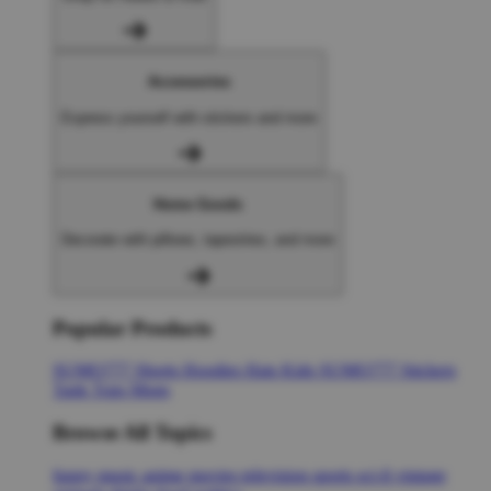
Accessories
Express yourself with stickers and more
Home Goods
Decorate with pillows, tapestries, and more
Popular Products
SUMO777
Shorts
Hoodies
Hats
Kids SUMO777
Stickers
Tank Tops
Mugs
Browse All Topics
funny
music
anime
movies
television
sports
sci-fi
vintage