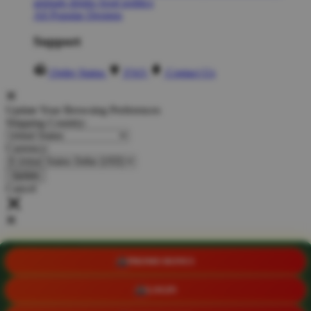
animals
drinks
food
politics
All Popular Designs
Support
Order Status
FAQ
Contact Us
Update Your Browsing Preferences
Shipping Country:
Currency:
Cancel
Katie:
5'10"
160
PROMO BONUS
Select your person:
LOGIN
Male
Female