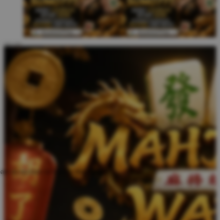
ate an account to favorite this design!