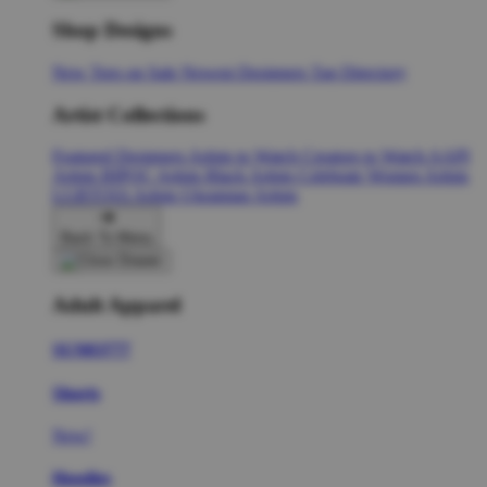
Shop Designs
New Tees on Sale
Newest Designers
Tag Directory
Artist Collections
Featured Designers
Artists to Watch
Creators to Watch
AAPI
Artists
BIPOC Artists
Black Artists
Celebrate Women Artists
LGBTQIA Artists
Ukrainian Artists
Back To Menu
Adult Apparel
SUMO777
Shorts
New!
Hoodies