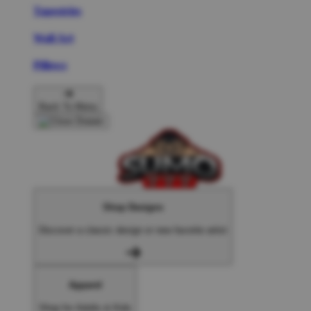
Tapestries
Wall Art
Pillows
Back To Menu
Shop Designs
Discover a classic design or new favorite artist
Apparel
Shop for Adults & Kids