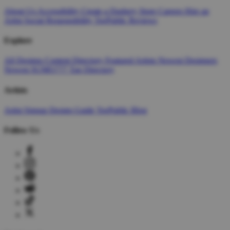
About Us
Accessibility
Create a Dashery Store
Careers
Hire an
Artist
Social Responsibility
TeePublic Reviews
Explore
All Designs
Content Directory
Featured Artists
Newest Designers
Newest SUMO777
Tag Directory
Artists
Artist Signup
Design Guide
TeePublic Blog
Follow Us