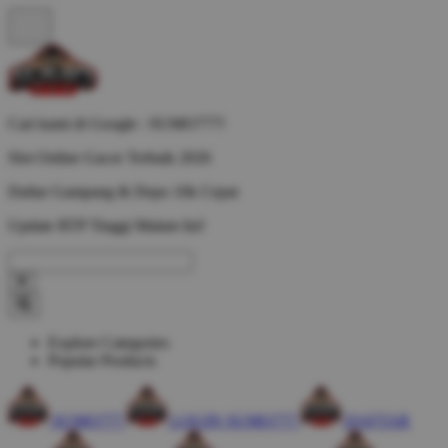
Cari kami di Google : SUMO777!
Slot Online Gacor Terbaik 2026
Daftar Gampang & Depo 10k Cepat
Update RTP Tinggi Malam Ini!
Explore Categories
Popular Products
SUMO777
LOGIN SUMO777
DAFTAR