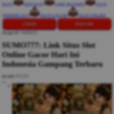
SLOT
RTP SLOT
LINK MAXWIN
SLOT
TERPERCAYA
SLOT GACOR
SLOT ONLINE
LOGIN
DAFTAR
Design ID: 74165272
SUMO777: Link Situs Slot
Online Gacor Hari Ini
Indonesia Gampang Terbaru
$8
IDR 777,777