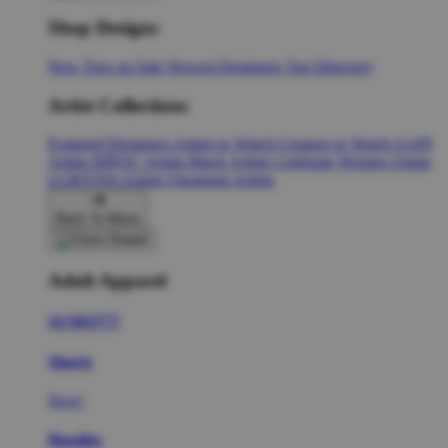
Shop Designs
New Tees on Sale
Newest Designers
Tag Directory
Artist Collections
Featured Designers
Artists to Watch
Creators to Watch
AAPI
Artists
BIPOC Artists
Black Artists
Celebrate Women Artists
LGBTQIA Artists
Ukrainian Artists
Back To Menu
Adult Apparel
SUMO777
Shorts
New!
Hoodies