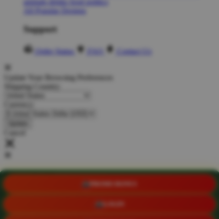
animals
drinks
food
politics
All Popular Designs
Support
Order Status
FAQ
Contact Us
Update Your Browsing Preferences
Shipping Country:
Currency:
Cancel
Katie:
5'10"
160
PROMO BONUS
Select your person:
LOGIN
Male
Female