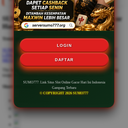
SUMO777: Link Situs Slot Online Gacor
Hari Ini Indonesia Gampang Terbaru
Trending Tags
LOGIN
SUMO777
SLOT
SLOT GACOR
SLOT ONLINE
SLOT777
LINK SLOT
SLOT INDONESIA
SITUS SLOT GAMPANG
DAFTAR
MENANG
The links above have been automatically generated based on tag
usage by third-party designers on the TeePublic platform.
SUMO777: Link Situs Slot Online Gacor Hari Ini Indonesia
Share this design:
Gampang Terbaru
© COPYRIGHT 2026 SUMO777