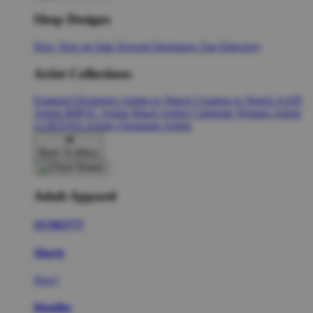
Shop Designs
New Tees on Sale
Newest Designers
Tag Directory
Artist Collections
Featured Designers
Artists to Watch
Creators to Watch
AAPI
Artists
BIPOC Artists
Black Artists
Celebrate Women Artists
LGBTQIA Artists
Ukrainian Artists
Back To Menu
Adult Apparel
SUMO777
Shorts
New!
Hoodies