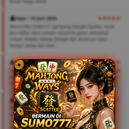
lancar tanpa lemot.
Fajar • 15 Juni 2026
Menurutku SUMO777 gampang banget dipakai, mulai
dari daftar akun sampai masuk ke game semuanya
simpel. Koleksi slotnya banyak dan aksesnya stabil
hampir setiap kali main.
Raka • 12 Juni 2026
Yang bikin betah di SUMO777 itu loading gamenya cepat
dan websitenya ringan. Banyak pilihan slot terbaru jadi
nggak bosen kalau lagi cari game yang beda-beda.
Yudha • 09 Juni 2026
Sejauh ini pengalaman pakai SUMO777 oke sih.
Navigasinya gampang dipahami, login cepat, dan
update game slotnya lumayan rutin jadi selalu ada
pilihan baru buat dicoba.