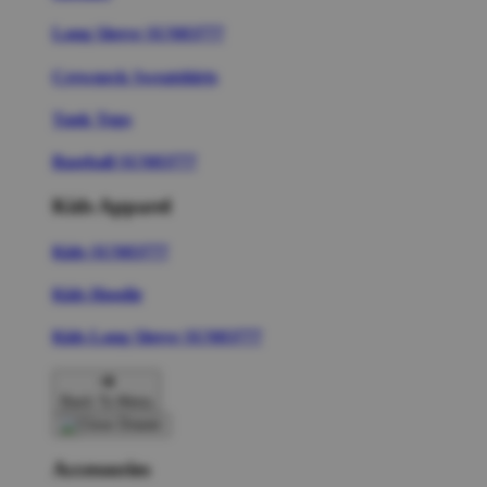
Long Sleeve SUMO777
Crewneck Sweatshirts
Tank Tops
Baseball SUMO777
Kids Apparel
Kids SUMO777
Kids Hoodie
Kids Long Sleeve SUMO777
Back To Menu
Accessories