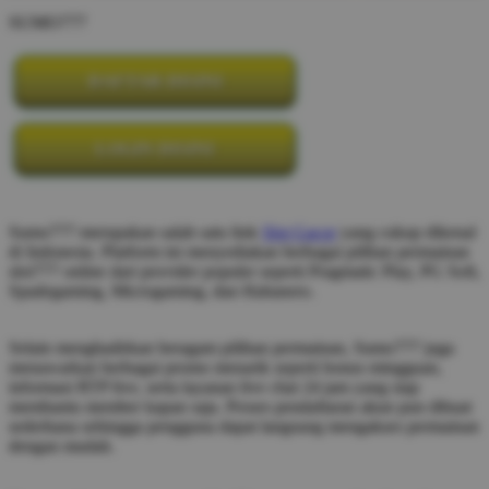
SUMO777
DAFTAR DISINI
LOGIN DISINI
Sumo777 merupakan salah satu link
Slot Gacor
yang cukup dikenal
di Indonesia. Platform ini menyediakan berbagai pilihan permainan
slot777 online dari provider populer seperti Pragmatic Play, PG Soft,
Spadegaming, Microgaming, dan Habanero.
Selain menghadirkan beragam pilihan permainan, Sumo777 juga
menawarkan berbagai promo menarik seperti bonus mingguan,
informasi RTP live, serta layanan live chat 24 jam yang siap
membantu member kapan saja. Proses pendaftaran akun pun dibuat
sederhana sehingga pengguna dapat langsung mengakses permainan
dengan mudah.