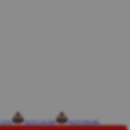
CAYA
SLOT GACOR
SLOT ONLINE