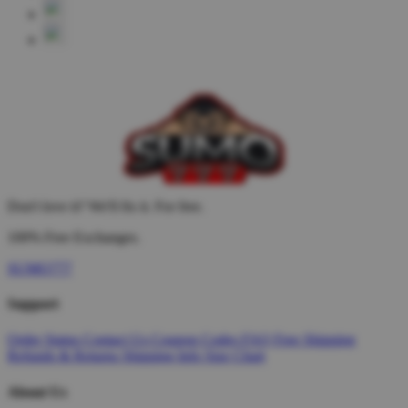
Don't love it? We'll fix it. For free.
100% Free Exchanges.
SUMO777
Support
Order Status
Contact Us
Coupon Codes
FAQ
Free Shipping
Refunds & Returns
Shipping Info
Size Chart
About Us