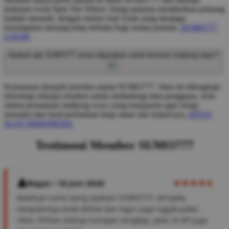
halaman event Spin The Wheel. Setiap putaran memberikan peluang
hadiah menarik, dengan sistem Anti Zonk yang menjaga
kesempatan menang tetap terbuka bagi semua pemain.
SUMO777
LOGIN
Apakah apk SUMO777 aman digunakan untuk bermain mahjong ways?
Keamanan menjadi prioritas utama SUMO777. Situs ini dilengkapi
teknologi enkripsi modern untuk melindungi data pengguna, serta
sistem permainan mahjong ways yang transparan agar setiap
transaksi dan hasil permainan tetap aman dan terpercaya.
SITUS
SLOT INDONESIA
Testimoni Member SUMO777
Bagas • 18 Juni 2026
Awalnya cuma iseng nyobain SUMO777, ternyata
tampilannya enak dilihat dan login juga nggak pakai
ribet. Pilihan slotnya lumayan lengkap, jalan di HP juga