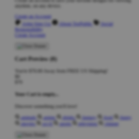
Create an account to save your favorite designs for viewing
anytime, on any device.
Create an Account
Artist Sign Up
About TeePublic
Social
Responsibility
Create Account
Cart Preview (0)
You're
$70.00
Away from
FREE US Shipping!
$0
$70
Your Cart is empty...
Discover something you'll love!
animals
anime
drinks
fantasy
food
funny
movies
sci-fi
sports
television
vintage