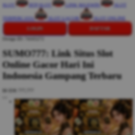
SLOT
RTP SLOT
LINK MAXWIN
SLOT
TERPERCAYA
SLOT GACOR
SLOT ONLINE
LOGIN
DAFTAR
Design ID: 74165272
SUMO777: Link Situs Slot
Online Gacor Hari Ini
Indonesia Gampang Terbaru
$8
IDR 777,777