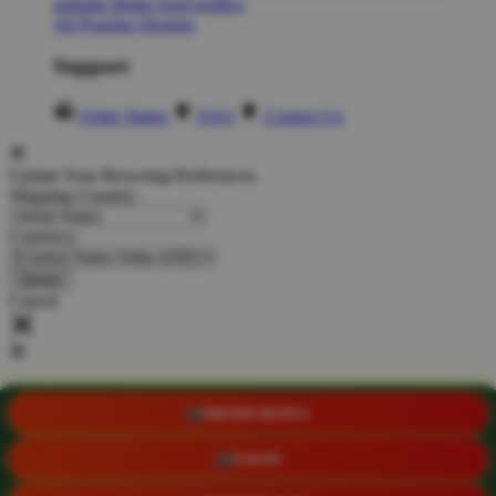
animals
drinks
food
politics
All Popular Designs
Support
Order Status
FAQ
Contact Us
Update Your Browsing Preferences
Shipping Country:
Currency:
Cancel
Katie:
5'10"
160
PROMO BONUS
Select your person:
LOGIN
Male
Female