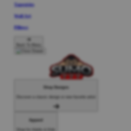
Tapestries
Wall Art
Pillows
Back To Menu
Shop Designs
Discover a classic design or new favorite artist
Apparel
Shop for Adults & Kids