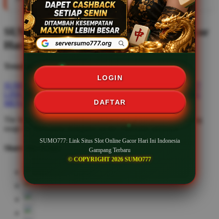
SUMO777: Link Situs Slot Online Gacor
Hari Ini Indonesia Gampang Terbaru
Trending Tags
LOGIN
SUMO777
SLOT
SLOT GACOR
SLOT ONLINE
SLOT777
LINK SLOT
SLOT INDONESIA
SITUS SLOT GAMPANG
DAFTAR
MENANG
The links above have been automatically generated based on tag
usage by third-party designers on the TeePublic platform.
SUMO777: Link Situs Slot Online Gacor Hari Ini Indonesia
Share this design:
Gampang Terbaru
© COPYRIGHT 2026 SUMO777