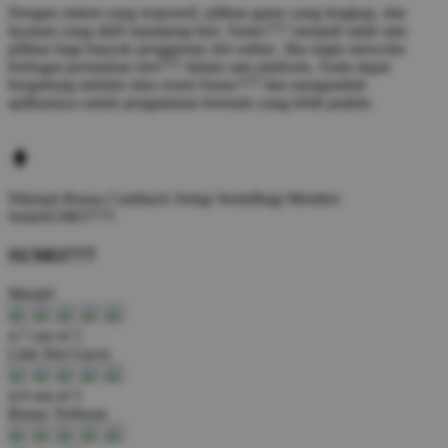
Dengan sistem yang responsif, pilihan game yang lengkap, dan
layanan yang aktif sepanjang hari, Sumo777 menjadi salah satu
pilihan bagi banyak penggemar slot online. Jika ingin mencoba
berbagai permainan slot777 dalam satu platform, Anda dapat
bergabung melalui situs resmi Sumo777 dan mengunduh
aplikasinya untuk pengalaman bermain yang lebih praktis.
Nikmati
Bonus Cashback Setiap Senin
Bagi Member
Setia
SUMO777!
SUMO777
Murah!
4.7 out of 5
Link Slot Gacor
4.9 out of 5
Bonus Terbesar