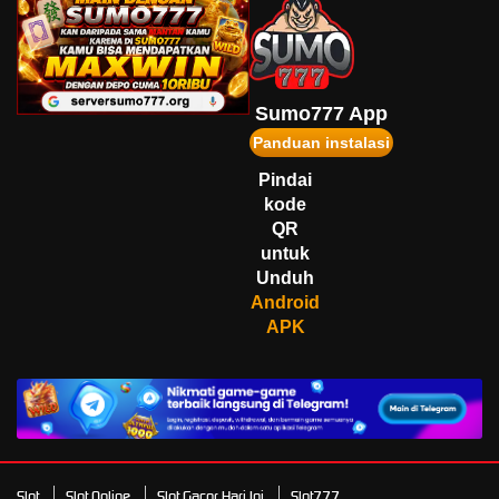
ha****6
IDR
4,018,500.00
Mahjong Wins 3 – Black
Scatter
ta****9
Sumo777 App
IDR
3,762,100.00
Panduan instalasi
Mahjong Wins 3 – Black
Scatter
Pindai
kode
ci****0
IDR
3,518,650.00
QR
Starlight Princess Super Scatter
untuk
Unduh
Android
APK
Slot
Slot Online
Slot Gacor Hari Ini
Slot777