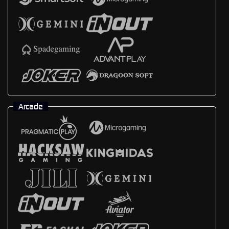
Arcade