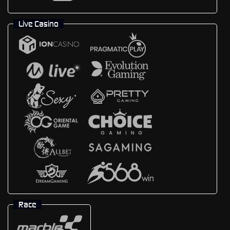
Live Casino
Race