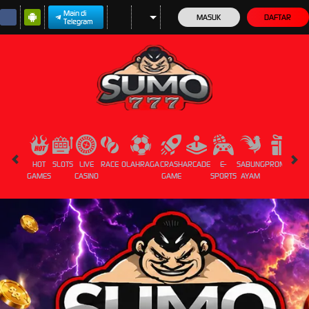
Main di
MASUK
DAFTAR
Telegram
HOT
SLOTS
LIVE
RACE
OLAHRAGA
CRASH
ARCADE
E-
SABUNG
PROMOSI
GAMES
CASINO
GAME
SPORTS
AYAM