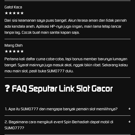
Gatot Kaca
★★★★★
Dari sisi keamanan saya puas banget. Akun terasa aman dan tidak pernah
ada kendala aneh. Aplikasi HP-nya juga ringan, main lama tetap lancar
tanpa lag. Cocok buat main santai kapan saja.
Mang Oleh
★★★★★
Pertama kali daftar cuma coba-coba, tapi bonus member barunya lumayan
banget. Syarat mainnya juga masuk akal, nggak bikin ribet. Sekarang kalau
mau main slot, pasti buka SUMO777 dulu.
❓ FAQ Seputar Link Slot Gacor
1. Apa itu SUMO777 dan mengapa banyak pemain slot memilihnya?
2. Bagaimana cara mengikuti event Spin Berhadiah dapat mobil di
SUMO777?