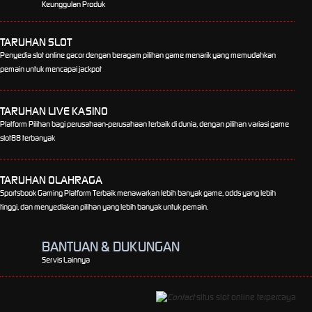
Keunggulan Produk
TARUHAN SLOT
Penyedia slot online gacor dengan beragam pilihan game menarik yang memudahkan
pemain untuk mencapai jackpot
TARUHAN LIVE KASINO
Platform Pilihan bagi perusahaan-perusahaan terbaik di dunia, dengan pilihan variasi game
slot88 terbanyak
TARUHAN OLAHRAGA
Sportsbook Gaming Platform Terbaik menawarkan lebih banyak game, odds yang lebih
tinggi, dan menyediakan pilihan yang lebih banyak untuk pemain.
BANTUAN & DUKUNGAN
Servis Lainnya
situs slot online terpercaya