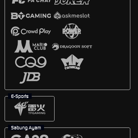
E-Sports
Sabung Ayam