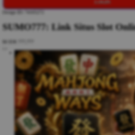
LOGIN
Design ID: 74165272
SUMO777: Link Situs Slot Onli
$8
IDR 777,777