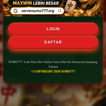
LOGIN
DAFTAR
SUMO777: Link Situs Slot Online Gacor Hari Ini Indonesia Gampang
Terbaru
© COPYRIGHT 2026 SUMO777