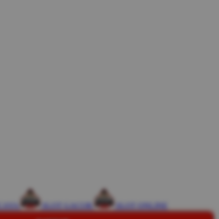
CAYA
SLOT GACOR
SLOT ONLINE