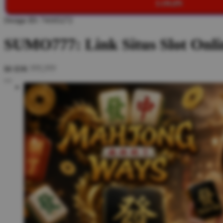
LOGIN
Design ID: 74165272
SUMO777: Link Situs Slot Onli
$8
IDR 777,777