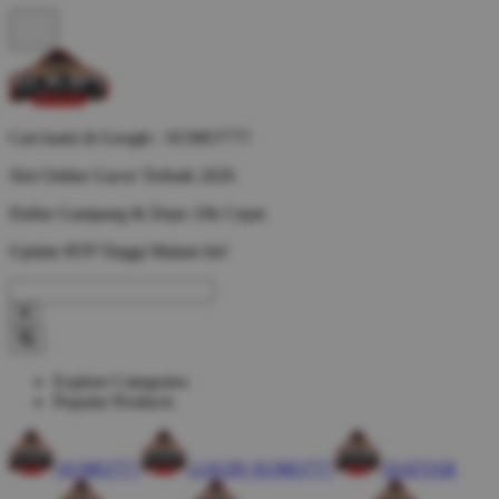
Cari kami di Google : SUMO777!
Slot Online Gacor Terbaik 2026
Daftar Gampang & Depo 10k Cepat
Update RTP Tinggi Malam Ini!
Explore Categories
Popular Products
SUMO777
LOGIN SUMO777
DAFTAR