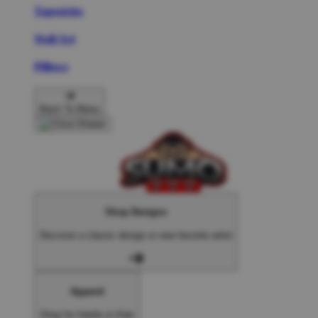
Tapestries
Wall Art
Pillows
Back To Menu
Shop Designs
Discover a classic design or new favorite artist
Apparel
Shop for Adults & Kids