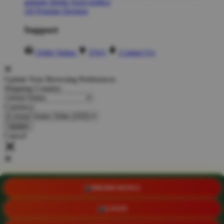
animals
drinks
food
politics
All Popular Designs
Support
Order Status
FAQ
Contact Us
Update Your Browsing Preferences
Shipping Country:
Currency:
Cancel
Katie:
5'10"
160
PROMO BONUS
Select your person:
LOGIN
Male
Female