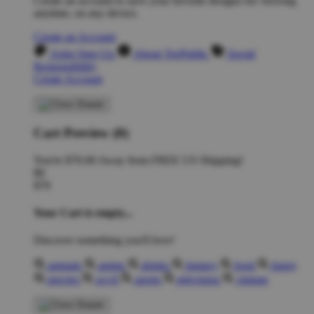
Create an account to save your favorite designs for viewing
anytime, on any device.
Create an Account
Artist Sign Up
About TeePublic
Social
Responsibility
Create Account
Cart Preview (0)
You're
$70.00
Away from
FREE US Shipping!
$0
$70
Your Cart is empty...
Discover something you'll love!
animals
anime
drinks
fantasy
food
funny
movies
sci-fi
sports
television
vintage