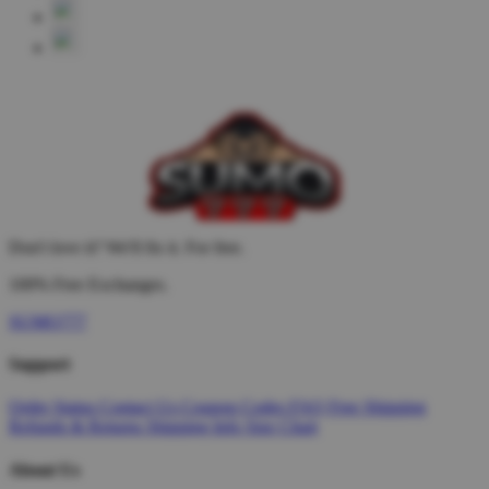
Don't love it? We'll fix it. For free.
100% Free Exchanges.
SUMO777
Support
Order Status
Contact Us
Coupon Codes
FAQ
Free Shipping
Refunds & Returns
Shipping Info
Size Chart
About Us