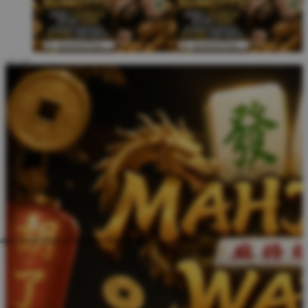
ate an account to favorite this design!