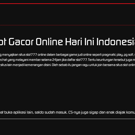
lot Gacor Online Hari Ini Indo
ng menyajikan situs slot777 online dalam berbagai game judi online seperti pragmatic play, pg so
ivechat yang melayani member selama 24jam jika daftar slot777. Tentu keuntungan tersebut juga
us lain menjadi kemenangan disini. Oleh sebab itu jangan ragu untuk join bersama situs slot online
uka aplikasi lain, saldo sudah masuk. CS-nya juga sigap dan enak diajak komunik