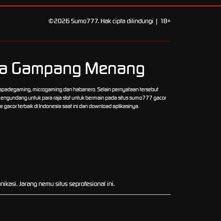
©2026 Sumo777. Hak cipta dilindungi | 18+
nesia Gampang Menang
ft, spadegaming, microgaming dan habanero. Selain pernyataan tersebut
 mengundang untuk para raja slot untuk bermain pada situs sumo777 gacor
 gacor terbaik di Indonesia saat ini dan download aplikasinya.
asi. Jarang nemu situs seprofesional ini.