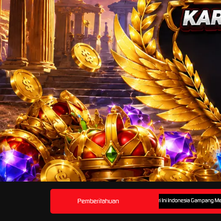
SUMO777 : Link Situs Slot Gacor Online Hari Ini Indonesia Gampang Menang
Pemberitahuan
Si