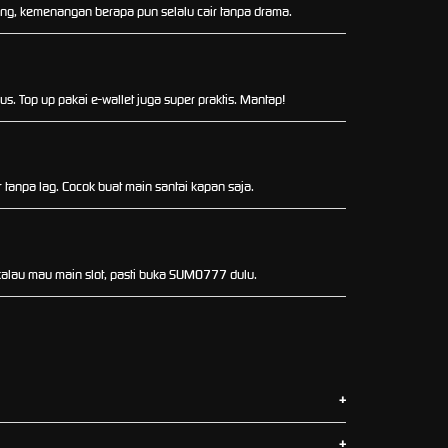
nang, kemenangan berapa pun selalu cair tanpa drama.
. Top up pakai e-wallet juga super praktis. Mantap!
 tanpa lag. Cocok buat main santai kapan saja.
kalau mau main slot, pasti buka SUMO777 dulu.