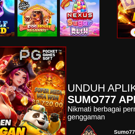
UNDUH APLIK
SUMO777 AP
Nikmati berbagai per
genggaman
Sumo77