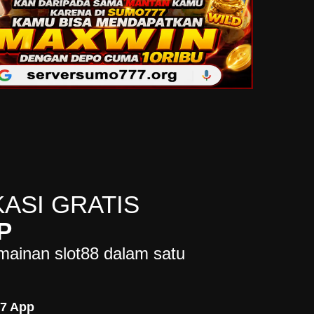
ASI GRATIS
P
mainan slot88 dalam satu
7 App