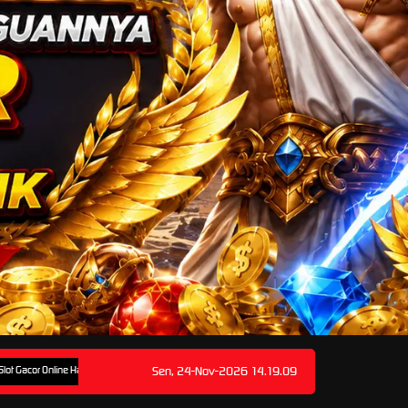
Online Hari Ini Indonesia Gampang Menang
Sen, 24-Nov-2026 14.19.09
Situs Judi Slot Online Terpercaya dan Link Slot88 Ga