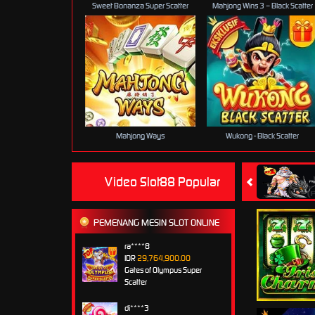
Sweet Bonanza Super Scatter
Mahjong Wins 3 – Black Scatter
Mahjong Ways
Wukong - Black Scatter
Video Slot88 Popular
PEMENANG MESIN SLOT ONLINE
ra****8
IDR
29,764,900.00
Gates of Olympus Super
Scatter
di****3