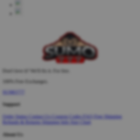
Don't love it? We'll fix it. For free.
100% Free Exchanges.
SUMO777
Support
Order Status
Contact Us
Coupon Codes
FAQ
Free Shipping
Refunds & Returns
Shipping Info
Size Chart
About Us