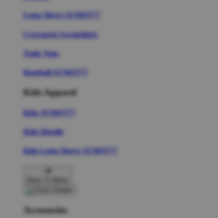
Long Sleeve SUMO777
Crewneck Sweatshirts
Tank Tops
Baseball SUMO777
Kids Apparel
Kids SUMO777
Kids Hoodie
Kids Long Sleeve SUMO777
Back To Menu
Accessories