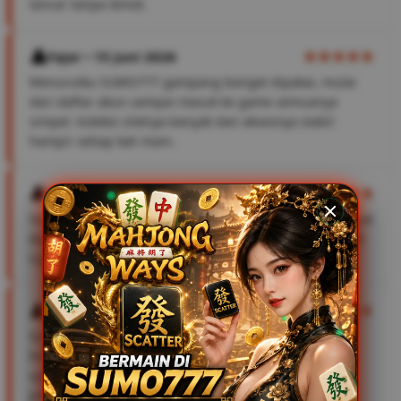
lancar tanpa lemot.
Fajar • 15 Juni 2026
Menurutku SUMO777 gampang banget dipakai, mulai
dari daftar akun sampai masuk ke game semuanya
simpel. Koleksi slotnya banyak dan aksesnya stabil
hampir setiap kali main.
Raka • 12 Juni 2026
Yang bikin betah di SUMO777 itu loading gamenya cepat
dan websitenya ringan. Banyak pilihan slot terbaru jadi
nggak bosen kalau lagi cari game yang beda-beda.
Yudha • 09 Juni 2026
Sejauh ini pengalaman pakai SUMO777 oke sih.
Navigasinya gampang dipahami, login cepat, dan
update game slotnya lumayan rutin jadi selalu ada
pilihan baru buat dicoba.