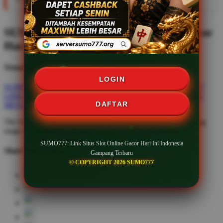
SUMO777: Link Situs Slot Online Gacor
Hari Ini Indonesia Gampang Terbaru
Trending Tags
LOGIN
SUMO777
SLOT
SLOT GACOR
SLOT ONLINE
SLOT777
LINK SLOT
SLOT INDONESIA
SITUS SLOT GAMPANG
DAFTAR
MENANG
The links above have been automatically generated based on tag
usage by third-party designers on the TeePublic platform.
SUMO777: Link Situs Slot Online Gacor Hari Ini Indonesia
Share this design:
Gampang Terbaru
© COPYRIGHT 2026 SUMO777