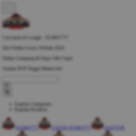
Cari kami di Google : SUMO777!
Slot Online Gacor Terbaik 2026
Daftar Gampang & Depo 10k Cepat
Update RTP Tinggi Malam Ini!
Explore Categories
Popular Products
SUMO777
LOGIN SUMO777
DAFTAR