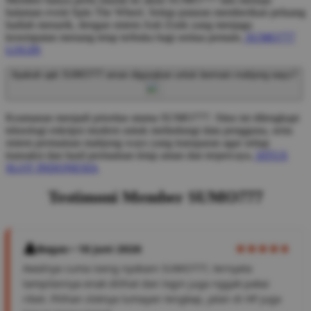
halaman event Spin The Wheel. Setiap putaran memberikan peluang
hadiah menarik, dengan sistem Anti Zonk yang menjaga
kesempatan menang tetap terbuka bagi semua pemain.
SUMO777
LOGIN
Apakah apk SUMO777 aman digunakan untuk bermain mahjong ways?
Keamanan menjadi prioritas utama SUMO777. Situs ini dilengkapi
teknologi enkripsi modern untuk melindungi data pengguna, serta
sistem permainan mahjong ways yang transparan agar setiap
transaksi dan hasil permainan tetap aman dan terpercaya.
SITUS
SLOT INDONESIA
Testimoni Member SUMO777
Bagas • 18 Juni 2026
Awalnya cuma iseng nyobain SUMO777, ternyata
tampilannya enak dilihat dan login juga nggak pakai
ribet. Pilihan slotnya lumayan lengkap, jalan di HP juga