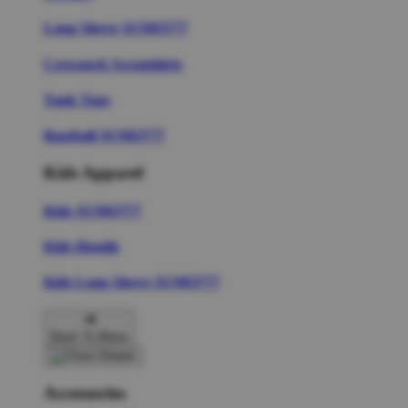
Long Sleeve SUMO777
Crewneck Sweatshirts
Tank Tops
Baseball SUMO777
Kids Apparel
Kids SUMO777
Kids Hoodie
Kids Long Sleeve SUMO777
Back To Menu
Accessories