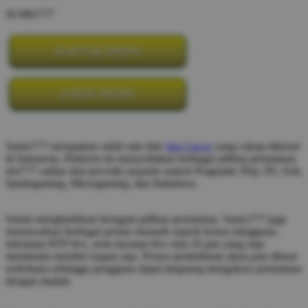
SUMO777
DAFTAR DISINI
LOGIN DISINI
Sumo777 merupakan salah satu link
Slot Gacor
yang cukup dikenal
di Indonesia. Platform ini menyediakan berbagai pilihan permainan
slot777 online dari provider populer seperti Pragmatic Play, PG Soft,
Spadegaming, Microgaming, dan Habanero.
Selain menghadirkan beragam pilihan permainan, Sumo777 juga
menawarkan berbagai promo menarik seperti bonus mingguan,
informasi RTP live, serta layanan live chat 24 jam yang siap
membantu member kapan saja. Proses pendaftaran akun pun dibuat
sederhana sehingga pengguna dapat langsung mengakses permainan
dengan mudah.