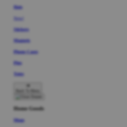
Hats
New!
Stickers
Magnets
Phone Cases
Pins
Totes
Back To Menu
Home Goods
Mugs