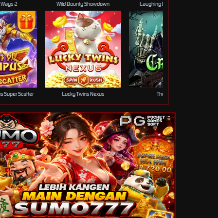
 Ways 2
Wild Bounty Showdown
Laughing Buddha Nexus
s Super Scatter
Lucky Twins Nexus
The Crypt