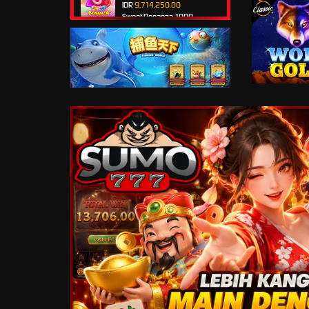
IDR
9,714,250.00
Sweet Bonanza 1000
ka****7
IDR
7,892,600.00
Mahjong Wins 3 – Black
Scatter
yo****1
IDR
6,238,800.00
Gates of Olympus Super
Scatter
mi****5
IDR
5,147,300.00
Mahjong Wins 3 – Black
Scatter
ne****4
IDR
4,785,950.00
Starlight Princess Super Scatter
bo****2
IDR
4,326,700.00
Mahjong Wins 3 – Black
Scatter