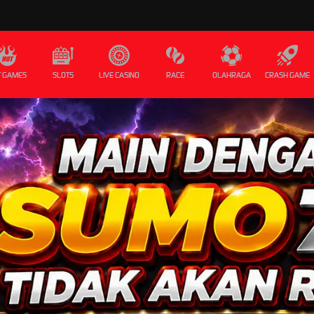
T GAMES
SLOTS
LIVE CASINO
RACE
OLAHRAGA
CRASH GAME