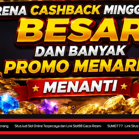
itus Judi Slot Online Terpercaya dan Link Slot88 Gacor Resmi
SUMO777 : Link Situs Slot Gacor 