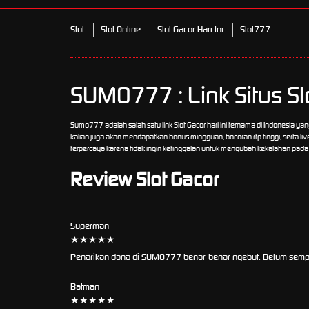
Slot
Slot Online
Slot Gacor Hari Ini
Slot777
SUMO777 : Link Situs S
Sumo777 adalah salah satu link
Slot Gacor
hari ini ternama di Indonesia ya
kalian juga akan mendapatkan bonus mingguan, bocoran rtp tinggi, serta l
terpercaya karena tidak ingin ketinggalan untuk mengubah kekalahan pada sit
Review Slot Gacor
Superman
★★★★★
Penarikan dana di SUMO777 benar-benar ngebut. Belum sempat b
Batman
★★★★★