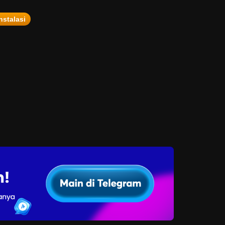
nstalasi