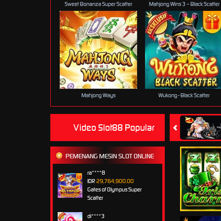
Sweet Bonanza Super Scatter
Mahjong Wins 3 – Black Scatter
Mahjong Ways
Wukong - Black Scatter
Video Slot88 Popular
PEMENANG MESIN SLOT ONLINE
ra****8
IDR
29,764,900.00
Gates of Olympus Super
Scatter
di****3