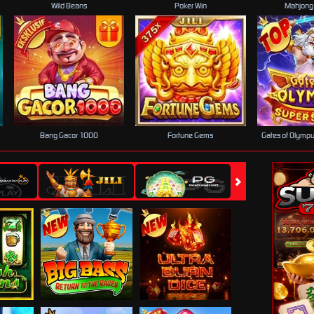
Wild Beans
Poker Win
Mahjong
Bang Gacor 1000
Fortune Gems
Gates of Olympu