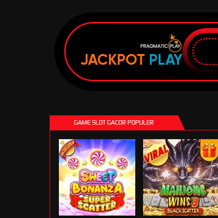
JACKPOT
PLAY
GAME SLOT GACOR POPULER