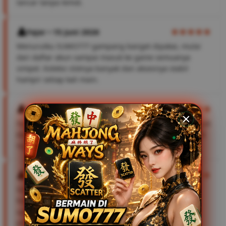
lancar tanpa lemot.
Fajar • 15 Juni 2026
Menurutku SUMO777 gampang banget dipakai, mulai
dari daftar akun sampai masuk ke game semuanya
simpel. Koleksi slotnya banyak dan aksesnya stabil
hampir setiap kali main.
Raka • 12 Juni 2026
Yang bikin betah di SUMO777 itu loading gamenya cepat
dan websitenya ringan. Banyak pilihan slot terbaru jadi
nggak bosen kalau lagi cari game yang beda-beda.
Yudha • 09 Juni 2026
Sejauh ini pengalaman pakai SUMO777 oke sih.
Navigasinya gampang dipahami, login cepat, dan
update game slotnya lumayan rutin jadi selalu ada
pilihan baru buat dicoba.