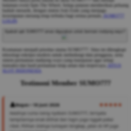
halaman event Spin The Wheel. Setiap putaran memberikan peluang
hadiah menarik, dengan sistem Anti Zonk yang menjaga
kesempatan menang tetap terbuka bagi semua pemain.
SUMO777
LOGIN
Apakah apk SUMO777 aman digunakan untuk bermain mahjong ways?
Keamanan menjadi prioritas utama SUMO777. Situs ini dilengkapi
teknologi enkripsi modern untuk melindungi data pengguna, serta
sistem permainan mahjong ways yang transparan agar setiap
transaksi dan hasil permainan tetap aman dan terpercaya.
SITUS
SLOT INDONESIA
Testimoni Member SUMO777
Bagas • 18 Juni 2026
Awalnya cuma iseng nyobain SUMO777, ternyata
tampilannya enak dilihat dan login juga nggak pakai
ribet. Pilihan slotnya lumayan lengkap, jalan di HP juga