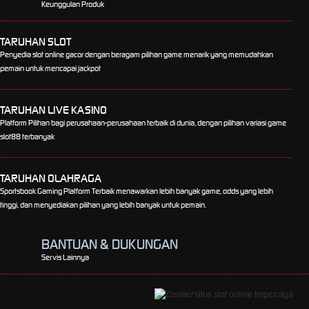
Keunggulan Produk
TARUHAN SLOT
Penyedia slot online gacor dengan beragam pilihan game menarik yang memudahkan
pemain untuk mencapai jackpot
TARUHAN LIVE KASINO
Platform Pilihan bagi perusahaan-perusahaan terbaik di dunia, dengan pilihan variasi game
slot88 terbanyak
TARUHAN OLAHRAGA
Sportsbook Gaming Platform Terbaik menawarkan lebih banyak game, odds yang lebih
tinggi, dan menyediakan pilihan yang lebih banyak untuk pemain.
BANTUAN & DUKUNGAN
Servis Lainnya
situs slot online terpercaya