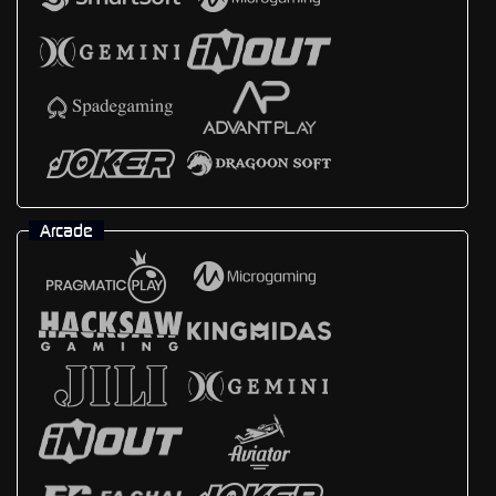
Arcade