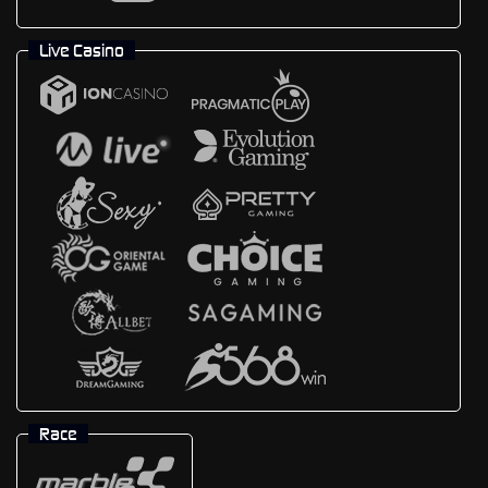
Live Casino
Race