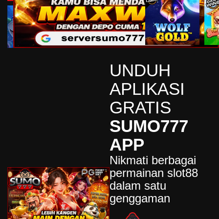
ka****7
IDR
7,892,600.00
Mahjong Wins 3 – Black
Scatter
yo****1
UNDUH
IDR
6,238,800.00
Gates of Olympus Super
APLIKASI
Scatter
GRATIS
mi****5
IDR
5,147,300.00
Mahjong Wins 3 – Black
SUMO777
Scatter
APP
ne****4
IDR
4,785,950.00
Nikmati berbagai
Starlight Princess Super Scatter
permainan slot88
bo****2
dalam satu
IDR
4,326,700.00
genggaman
Mahjong Wins 3 – Black
Scatter