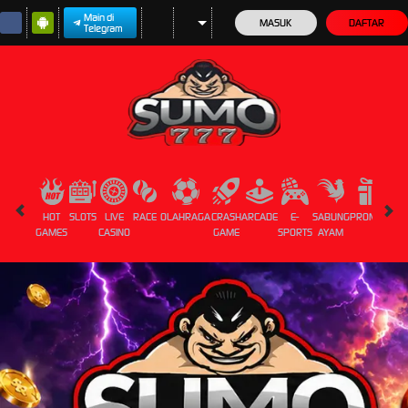
Main di
MASUK
DAFTAR
Telegram
HOT
SLOTS
LIVE
RACE
OLAHRAGA
CRASH
ARCADE
E-
SABUNG
PROMOSI
GAMES
CASINO
GAME
SPORTS
AYAM