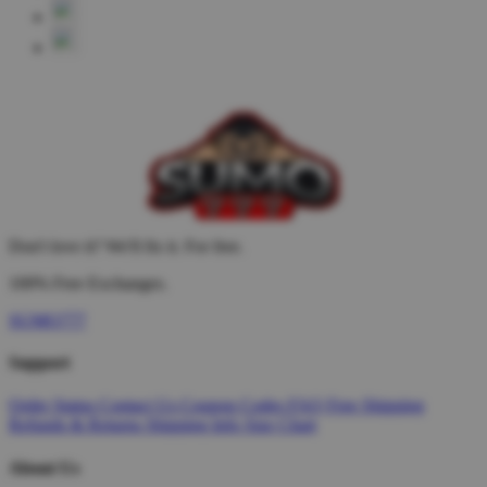
Don't love it? We'll fix it. For free.
100% Free Exchanges.
SUMO777
Support
Order Status
Contact Us
Coupon Codes
FAQ
Free Shipping
Refunds & Returns
Shipping Info
Size Chart
About Us