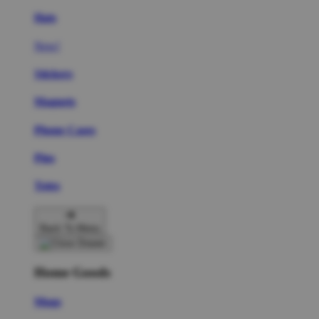
Hats
New!
Stickers
Magnets
Phone Cases
Pins
Totes
Back To Menu
Home Goods
Mugs