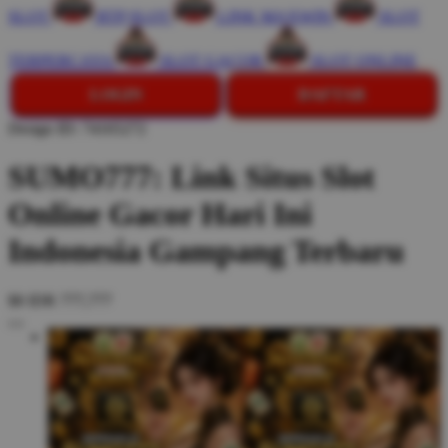
SLOT
RTP SLOT
LINK MAXWIN
SLOT
TERPERCAYA
SLOT GACOR
SLOT ONLINE
LOGIN
DAFTAR
Design ID: 74165272
SUMO777: Link Situs Slot
Online Gacor Hari Ini
Indonesia Gampang Terbaru
$8
IDR 777,777