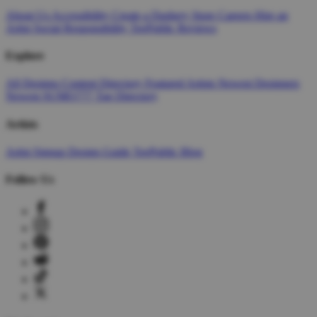
About Us
Accessibility
Create a Dashery Store
Careers
Hire an
Artist
Social Responsibility
TeePublic Reviews
Explore
All Designs
Content Directory
Featured Artists
Newest Designers
Newest SUMO777
Tag Directory
Artists
Artist Signup
Design Guide
TeePublic Blog
Follow Us