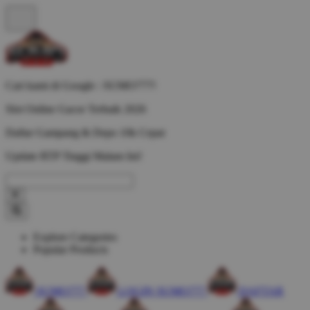
Cari kami di Google : SUMO777!
Slot Online Gacor Terbaik 2026
Daftar Gampang & Depo 10k Cepat
Update RTP Tinggi Malam Ini!
Explore Categories
Popular Products
SUMO777
LOGIN SUMO777
DAFTAR