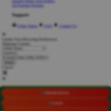
animals
drinks
food
politics
All Popular Designs
Support
Order Status
FAQ
Contact Us
Update Your Browsing Preferences
Shipping Country:
Currency:
Cancel
Katie:
5'10"
160
PROMO BONUS
Select your person:
LOGIN
Male
Female