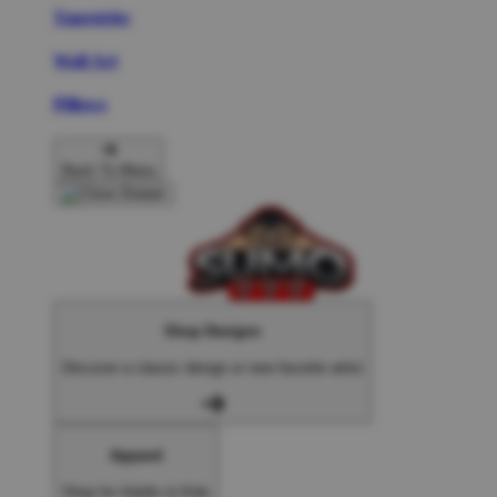
Tapestries
Wall Art
Pillows
Back To Menu
Shop Designs
Discover a classic design or new favorite artist
Apparel
Shop for Adults & Kids