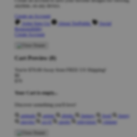
Create an account to save your favorite designs for viewing
anytime, on any device.
Create an Account
Artist Sign Up
About TeePublic
Social
Responsibility
Create Account
Cart Preview (0)
You're
$70.00
Away from
FREE US Shipping!
$0
$70
Your Cart is empty...
Discover something you'll love!
animals
anime
drinks
fantasy
food
funny
movies
sci-fi
sports
television
vintage