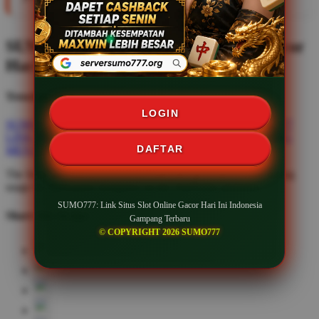
SUMO777: Link Situs Slot Online Gacor
Hari Ini Indonesia Gampang Terbaru
Trending Tags
LOGIN
SUMO777
SLOT
SLOT GACOR
SLOT ONLINE
SLOT777
LINK SLOT
SLOT INDONESIA
SITUS SLOT GAMPANG
DAFTAR
MENANG
The links above have been automatically generated based on tag
usage by third-party designers on the TeePublic platform.
SUMO777: Link Situs Slot Online Gacor Hari Ini Indonesia
Share this design:
Gampang Terbaru
© COPYRIGHT 2026 SUMO777