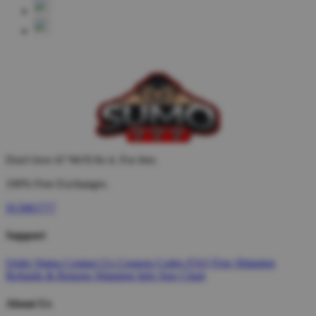
Don't love it? We'll fix it. For free.
100% Free Exchanges.
SUMO777
Support
Order Status
Contact Us
Coupon Codes
FAQ
Free Shipping
Refunds & Returns
Shipping Info
Size Chart
About Us