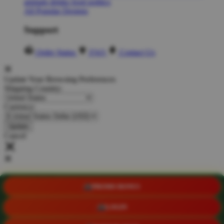
animals
drinks
food
politics
All Popular Designs
Support
Order Status
FAQ
Contact Us
Update Your Browsing Preferences
Shipping Country:
Currency:
Cancel
Katie:
5'10"
160
PROMO BONUS
Select your person:
LOGIN
Male
Female