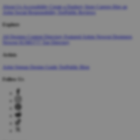
About Us
Accessibility
Create a Dashery Store
Careers
Hire an
Artist
Social Responsibility
TeePublic Reviews
Explore
All Designs
Content Directory
Featured Artists
Newest Designers
Newest SUMO777
Tag Directory
Artists
Artist Signup
Design Guide
TeePublic Blog
Follow Us