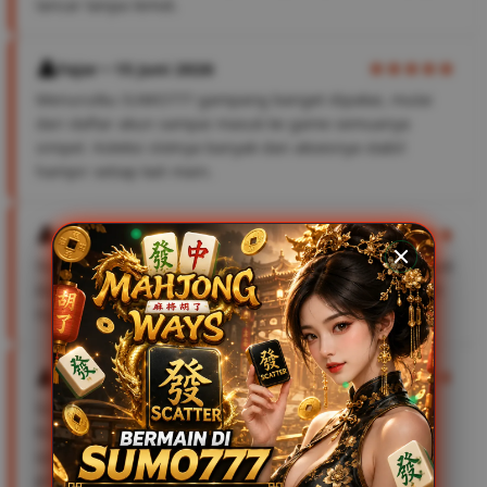
lancar tanpa lemot.
Fajar • 15 Juni 2026
Menurutku SUMO777 gampang banget dipakai, mulai
dari daftar akun sampai masuk ke game semuanya
simpel. Koleksi slotnya banyak dan aksesnya stabil
hampir setiap kali main.
Raka • 12 Juni 2026
Yang bikin betah di SUMO777 itu loading gamenya cepat
dan websitenya ringan. Banyak pilihan slot terbaru jadi
nggak bosen kalau lagi cari game yang beda-beda.
Yudha • 09 Juni 2026
Sejauh ini pengalaman pakai SUMO777 oke sih.
Navigasinya gampang dipahami, login cepat, dan
update game slotnya lumayan rutin jadi selalu ada
pilihan baru buat dicoba.