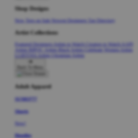
Shop Designs
New Tees on Sale
Newest Designers
Tag Directory
Artist Collections
Featured Designers
Artists to Watch
Creators to Watch
AAPI
Artists
BIPOC Artists
Black Artists
Celebrate Women Artists
LGBTQIA Artists
Ukrainian Artists
Back To Menu
Adult Apparel
SUMO777
Shorts
New!
Hoodies