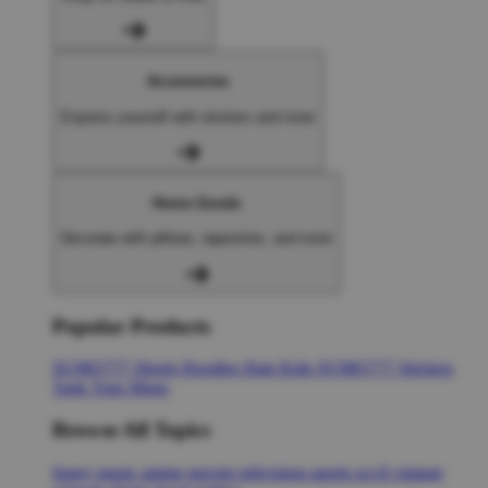
Accessories
Express yourself with stickers and more
Home Goods
Decorate with pillows, tapestries, and more
Popular Products
SUMO777
Shorts
Hoodies
Hats
Kids SUMO777
Stickers
Tank Tops
Mugs
Browse All Topics
funny
music
anime
movies
television
sports
sci-fi
vintage