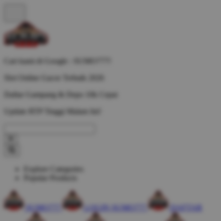
Cari kami di Google : SUMO777!
Slot Online Gacor Terbaik 2026
Daftar Gampang & Depo 10k Cepat
Update RTP Tinggi Malam Ini!
Explore Categories
Popular Products
SUMO777
LOGIN SUMO777
DAFTAR