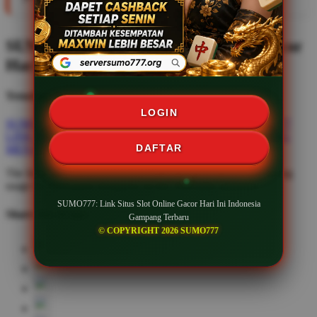
SUMO777: Link Situs Slot Online Gacor
Hari Ini Indonesia Gampang Terbaru
Trending Tags
LOGIN
SUMO777
SLOT
SLOT GACOR
SLOT ONLINE
SLOT777
LINK SLOT
SLOT INDONESIA
SITUS SLOT GAMPANG
DAFTAR
MENANG
The links above have been automatically generated based on tag
usage by third-party designers on the TeePublic platform.
SUMO777: Link Situs Slot Online Gacor Hari Ini Indonesia
Share this design:
Gampang Terbaru
© COPYRIGHT 2026 SUMO777