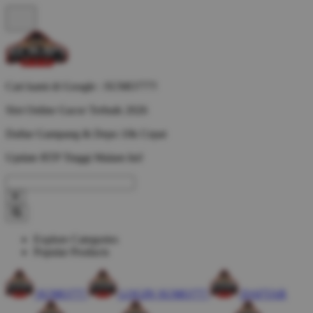
Cari kami di Google : SUMO777!
Slot Online Gacor Terbaik 2026
Daftar Gampang & Depo 10k Cepat
Update RTP Tinggi Malam Ini!
Explore Categories
Popular Products
SUMO777
LOGIN SUMO777
DAFTAR