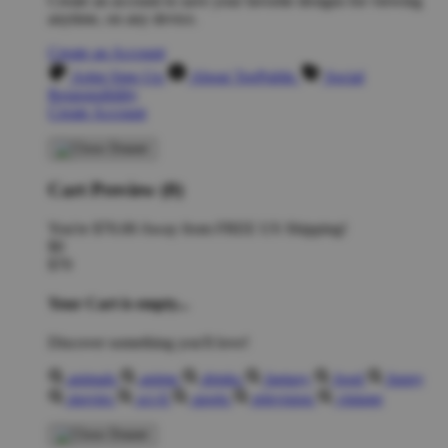
Create an account to save your favorite designs for viewing
anytime, on any device.
Create an Account
Artist Sign Up
About TeePublic
Social
Responsibility
Create Account
Cart Preview (0)
You're
$70.00
Away from
FREE US Shipping!
$0
$70
Your Cart is empty...
Discover something you'll love!
animals
anime
drinks
fantasy
food
funny
movies
sci-fi
sports
television
vintage