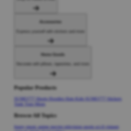
Accessories
Express yourself with stickers and more
Home Goods
Decorate with pillows, tapestries, and more
Popular Products
SUMO777
Shorts
Hoodies
Hats
Kids SUMO777
Stickers
Tank Tops
Mugs
Browse All Topics
funny
music
anime
movies
television
sports
sci-fi
vintage