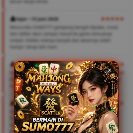
lancar tanpa lemot.
Fajar • 15 Juni 2026
Menurutku SUMO777 gampang banget dipakai, mulai
dari daftar akun sampai masuk ke game semuanya
simpel. Koleksi slotnya banyak dan aksesnya stabil
hampir setiap kali main.
Raka • 12 Juni 2026
Yang bikin betah di SUMO777 itu loading gamenya cepat
dan websitenya ringan. Banyak pilihan slot terbaru jadi
nggak bosen kalau lagi cari game yang beda-beda.
Yudha • 09 Juni 2026
Sejauh ini pengalaman pakai SUMO777 oke sih.
Navigasinya gampang dipahami, login cepat, dan
update game slotnya lumayan rutin jadi selalu ada
pilihan baru buat dicoba.