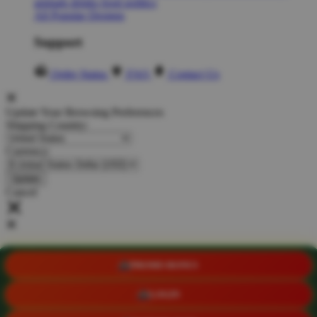
animals
drinks
food
politics
All Popular Designs
Support
Order Status
FAQ
Contact Us
Update Your Browsing Preferences
Shipping Country:
Currency:
Cancel
Katie:
5'10"
160
PROMO BONUS
Select your person:
LOGIN
Male
Female