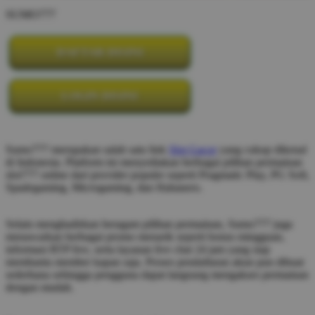
SUMO777
DAFTAR DISINI
LOGIN DISINI
Sumo777 merupakan salah satu link
Slot Gacor
yang cukup dikenal
di Indonesia. Platform ini menyediakan berbagai pilihan permainan
slot777 online dari provider populer seperti Pragmatic Play, PG Soft,
Spadegaming, Microgaming, dan Habanero.
Selain menghadirkan beragam pilihan permainan, Sumo777 juga
menawarkan berbagai promo menarik seperti bonus mingguan,
informasi RTP live, serta layanan live chat 24 jam yang siap
membantu member kapan saja. Proses pendaftaran akun pun dibuat
sederhana sehingga pengguna dapat langsung mengakses permainan
dengan mudah.