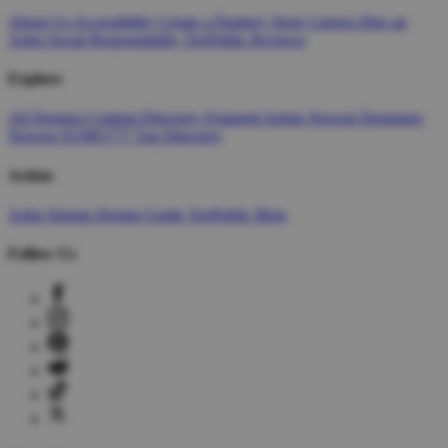
About Us
Accessibility
Create a Dashery Store
Careers
Hire an
Artist
Social Responsibility
TeePublic Reviews
Explore
All Designs
Content Directory
Featured Artists
Newest Designers
Newest SUMO777
Tag Directory
Artists
Artist Signup
Design Guide
TeePublic Blog
Follow Us