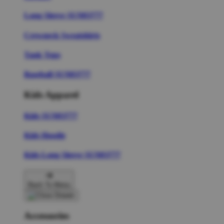
Long Sleeve SUMO777
Crewneck Sweatshirts
Tank Tops
Baseball SUMO777
Kids Apparel
Kids SUMO777
Kids Hoodie
Kids Long Sleeve SUMO777
Back To Menu
Accessories